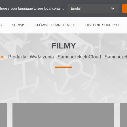
expand_more
hoose your language to see local content
English
TY
SERWIS
GŁÓWNE KOMPETENCJE
HISTORIE SUKCESU
FILMY
ie
Produkty
Wydarzenia
Samouczek eluCloud
Samouczek