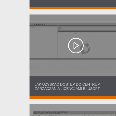
JAK UZYSKAĆ DOSTĘP DO CENTRUM
ZARZĄDZANIA LICENCJAMI ELUSOFT