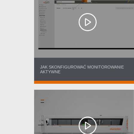
JAK SKONFIGUROWAĆ MONITOROWANIE
AKTYWNE