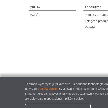
GRUPA
PRODUKTY
VOILÀP
Produkty od A do 
Kategorie produk
Materiał
Ta strona wykorzystuje pliki cookie lub podobne technologie 
dotyczącej
plików cookie
. Użytkownik może swobodnie wyrazić,
Klikając "Akceptuj wszystkie pliki cookie", użytkownik wyraża
akceptowania niepotrzebnych plików cookie.
elumatec