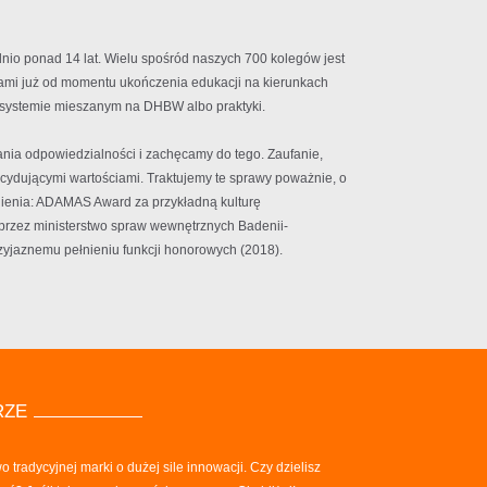
rednio ponad 14 lat. Wielu spośród naszych 700 kolegów jest
nami już od momentu ukończenia edukacji na kierunkach
 systemie mieszanym na DHBW albo praktyki.
ia odpowiedzialności i zachęcamy do tego. Zaufanie,
cydującymi wartościami. Traktujemy te sprawy poważnie, o
enia: ADAMAS Award za przykładną kulturę
 przez ministerstwo spraw wewnętrznych Badenii-
zyjaznemu pełnieniu funkcji honorowych (2018).
RZE
radycyjnej marki o dużej sile innowacji. Czy dzielisz