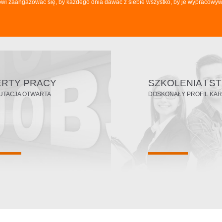
towi zaangażować się, by każdego dnia dawać z siebie wszystko, by je wypracowywa
ERTY PRACY
SZKOLENIA I S
UTACJA OTWARTA
DOSKONAŁY PROFIL KAR