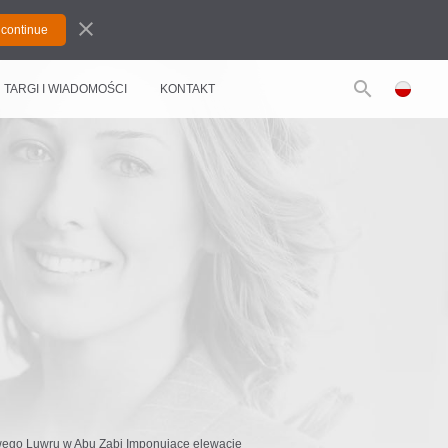
close
search
TARGI I WIADOMOŚCI
KONTAKT
owego Luwru w Abu Zabi Imponujące elewacje