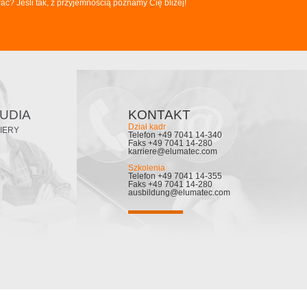
ć? Jeśli tak, z przyjemnością poznamy Cię bliżej!
TUDIA
KONTAKT
Dział kadr
IERY
Telefon +49 7041 14-340
Faks +49 7041 14-280
karriere@elumatec.com
Szkolenia
Telefon +49 7041 14-355
Faks +49 7041 14-280
ausbildung@elumatec.com