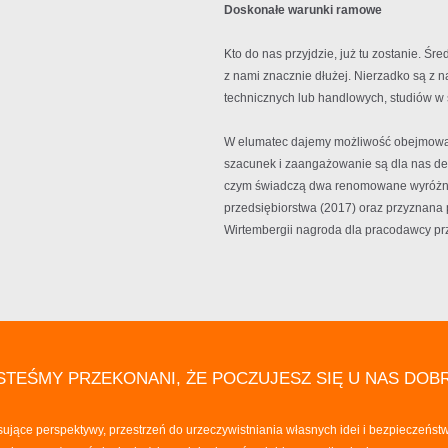
Doskonałe warunki ramowe
Kto do nas przyjdzie, już tu zostanie. Ś
z nami znacznie dłużej. Nierzadko są z 
technicznych lub handlowych, studiów w
W elumatec dajemy możliwość obejmowan
szacunek i zaangażowanie są dla nas de
czym świadczą dwa renomowane wyróżni
przedsiębiorstwa (2017) oraz przyznana
Wirtembergii nagroda dla pracodawcy pr
STEŚMY PRZEKONANI, ŻE POCZUJESZ SIĘ U NAS DOB
ące perspektywy, przestrzeń do urzeczywistniania własnych idei i bezpieczeństwo t