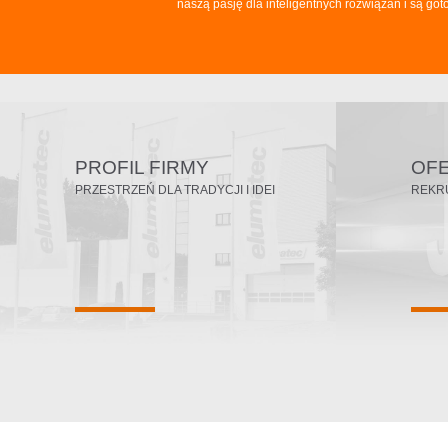
naszą pasję dla inteligentnych rozwiązań i są go
PROFIL FIRMY
OF
PRZESTRZEŃ DLA TRADYCJI I IDEI
REKR