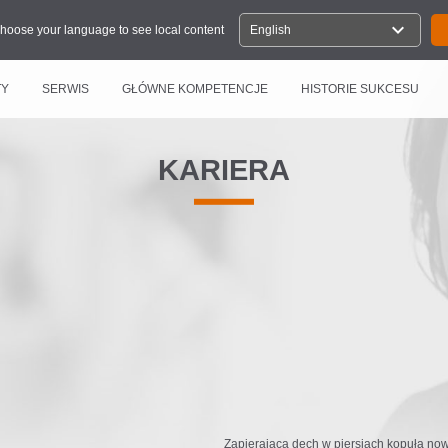
expand_more
hoose your language to see local content
English
TY
SERWIS
GŁÓWNE KOMPETENCJE
HISTORIE SUKCESU
KARIERA
Zapierająca dech w piersiach kopuła n