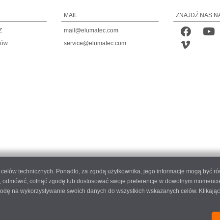
MAIL
ZNAJDŹ NAS N
Z
mail@elumatec.com
tów
service@elumatec.com
do celów technicznych. Ponadto, za zgodą użytkownika, jego informacje mogą być r
 odmówić, cofnąć zgodę lub dostosować swoje preferencje w dowolnym momencie, k
 zgodę na wykorzystywanie swoich danych do wszystkich wskazanych celów. Klikając
 AG - Pinacher Straße 61 - 75417 Mühlacker - Niemcy - Telefon
+49 7041-14 0
-
mail@elum