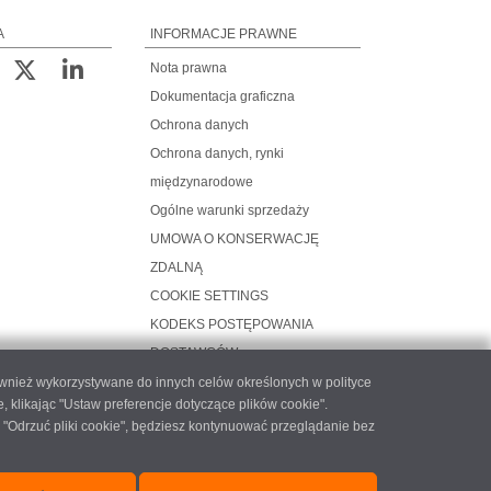
A
INFORMACJE PRAWNE
Nota prawna
Dokumentacja graficzna
Ochrona danych
Ochrona danych, rynki
międzynarodowe
Ogólne warunki sprzedaży
UMOWA O KONSERWACJĘ
ZDALNĄ
COOKIE SETTINGS
KODEKS POSTĘPOWANIA
DOSTAWCÓW
ównież wykorzystywane do innych celów określonych w polityce
likając "Ustaw preferencje dotyczące plików cookie".
 "Odrzuć pliki cookie", będziesz kontynuować przeglądanie bez
atec.com