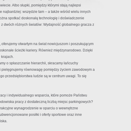
wiecie. Albo słupki, pomiędzy którymi stają najlepsi
e najbardziej: wszędzie tam – a także wśród wielu innych
można spotkać doskonałą technologię i doświadczenie
ze z dwóch różnych światów: Wydajność globalnego gracza z
li, oferujemy otwartym na świat nowicjuszom i poszukującym
onałe ścieżki kariery. Również międzynarodowo. Dzięki
krajach.
my o spłaszczanie hierarchii, skracamy łańcuchy
ę i pielęgnujemy równowagę pomiędzy życiem zawodowym a
go przedsiębiorstwa ludzie są w centrum uwagi. To się
racy i indywidualnego wsparcia, które pomoże Państwu
dowiska pracy z dostateczną liczbą miejsc parkingowych?
atrakcyjne wynagrodzenie w oparciu o wewnętrzne
ubwencjonowane posiłki i oferty sportowe oraz inne
iska.