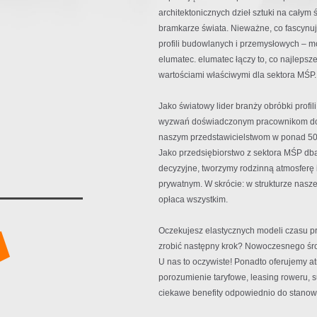
architektonicznych dzieł sztuki na całym ś
bramkarze świata. Nieważne, co fascynuj
profili budowlanych i przemysłowych – 
elumatec. elumatec łączy to, co najleps
wartościami właściwymi dla sektora MŚP.
Jako światowy lider branży obróbki profi
wyzwań doświadczonym pracownikom dosk
naszym przedstawicielstwom w ponad 50 
Jako przedsiębiorstwo z sektora MŚP dba
decyzyjne, tworzymy rodzinną atmosfer
prywatnym. W skrócie: w strukturze nasze
opłaca wszystkim.
Oczekujesz elastycznych modeli czasu p
zrobić następny krok? Nowoczesnego śro
U nas to oczywiste! Ponadto oferujemy 
porozumienie taryfowe, leasing roweru, s
ciekawe benefity odpowiednio do stanow