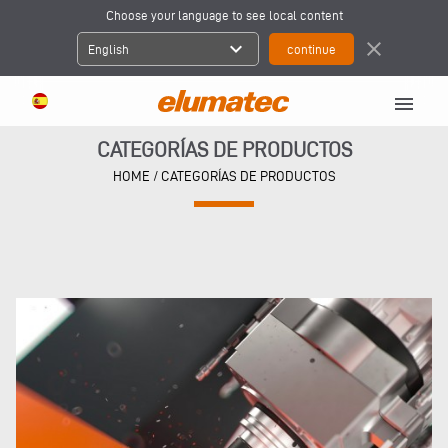
Choose your language to see local content
expand_more
close
English
menu
CATEGORÍAS DE PRODUCTOS
HOME
/ CATEGORÍAS DE PRODUCTOS