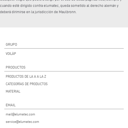
cuando esté dirigido contra elumatec, queda sometido al derecho alemán y
deberá dirimirse en la jurisdicción de Maulbronn.
GRUPO
VOILÀP
PRODUCTOS
PRODUCTOS DE LA A A LA Z
CATEGORÍAS DE PRODUCTOS
MATERIAL
EMAIL
mail@elumatec.com
service@elumatec.com