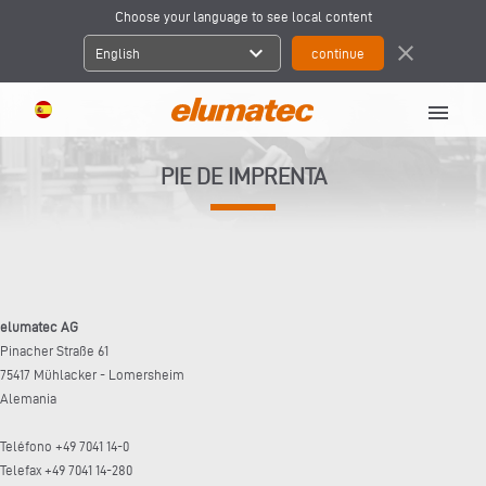
Choose your language to see local content
expand_more
close
English
menu
PIE DE IMPRENTA
elumatec AG
Pinacher Straße 61
75417 Mühlacker - Lomersheim
Alemania
Teléfono +49 7041 14-0
Telefax +49 7041 14-280