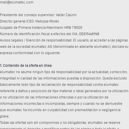
mail@elumatec.com
Presidente del consejo supervisor: Valter Caiumi
Director general/CEO: Nebojsa Wosel
Juzgado de Primera Instancia Mannheim HRB 718520
Número de identificación fiscal a efectos del IVA: DE815468968
Avisos legales / Exención de responsabilidad: El usuario, al acceder a las páginas
web de la sociedad elumatec AG (denominada en adelante elumatec), declara su
expresa conformidad con lo siguiente:
1. Contenido de la oferta en línea
elumatec no asume ningún tipo de responsabilidad por la actualidad, corrección,
integridad ni calidad de las informaciones puestas a disposición. Queda excluido
básicamente todo tipo de reclamación de responsabilidad contra elumatec
referente a daños y perjuicios de tipo material o ideal generados por la utilización
o no utilización de las informaciones ofrecidas o por la utilización de
informaciones incorrectas e incompletas, siempre y cuando no se demuestre
que elumatec ha incurrido en culpabilidad con premeditación o negligencia
grave.
Todas las ofertas son sin compromiso y no obligatorias. elumatec se reserva
expresamente el derecho a modificar partes de las página o toda la oferta, a