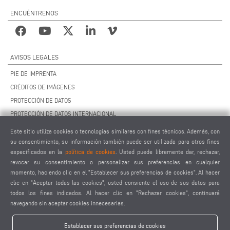
ENCUÉNTRENOS
AVISOS LEGALES
PIE DE IMPRENTA
CRÉDITOS DE IMÁGENES
PROTECCIÓN DE DATOS
PROTECCIÓN DE DATOS INTERNACIONAL
CCG
Este sitio utiliza cookies o tecnologías similares con fines técnicos. Además, con
CONTRATO DE MANTENIMIENTO REMOTO
su consentimiento, su información también puede ser utilizada para otros fines
especificados en la
política de cookies
. Usted puede libremente dar, rechazar,
AJUSTES DE COOKIES
revocar su consentimiento o personalizar sus preferencias en cualquier
CÓDIGO DE CONDUCTA PARA PROVEEDORES
momento, haciendo clic en el "Establecer sus preferencias de cookies". Al hacer
clic en "Aceptar todas las cookies", usted consiente el uso de sus datos para
todos los fines indicados. Al hacer clic en "Rechazar cookies", continuará
navegando sin aceptar cookies innecesarias.
Establecer sus preferencias de cookies