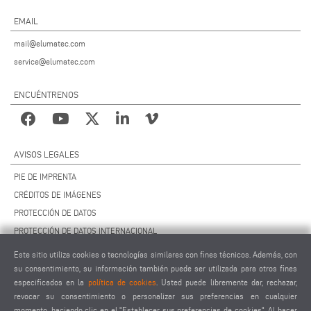
EMAIL
mail@elumatec.com
service@elumatec.com
ENCUÉNTRENOS
AVISOS LEGALES
PIE DE IMPRENTA
CRÉDITOS DE IMÁGENES
PROTECCIÓN DE DATOS
PROTECCIÓN DE DATOS INTERNACIONAL
CCG
Este sitio utiliza cookies o tecnologías similares con fines técnicos. Además, con
CONTRATO DE MANTENIMIENTO REMOTO
su consentimiento, su información también puede ser utilizada para otros fines
especificados en la
política de cookies
. Usted puede libremente dar, rechazar,
AJUSTES DE COOKIES
revocar su consentimiento o personalizar sus preferencias en cualquier
CÓDIGO DE CONDUCTA PARA PROVEEDORES
momento, haciendo clic en el "Establecer sus preferencias de cookies". Al hacer