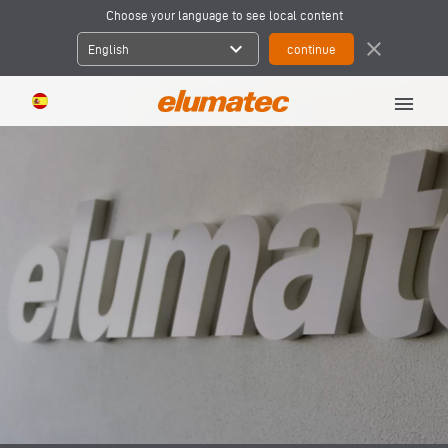
Choose your language to see local content
expand_more
close
English
menu