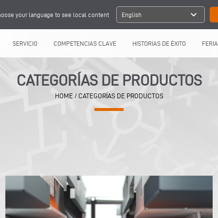
expand_more
oose your language to see local content
English
SERVICIO
COMPETENCIAS CLAVE
HISTORIAS DE ÉXITO
FERIA
CATEGORÍAS DE PRODUCTOS
HOME
/ CATEGORÍAS DE PRODUCTOS