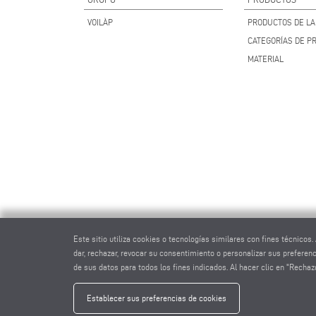
VOILÀP
PRODUCTOS DE LA 
CATEGORÍAS DE P
MATERIAL
Este sitio utiliza cookies o tecnologías similares con fines técnico
dar, rechazar, revocar su consentimiento o personalizar sus preferen
de sus datos para todos los fines indicados. Al hacer clic en "Recha
eluma
Establecer sus preferencias de cookies