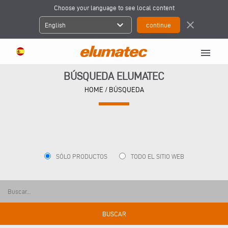
Choose your language to see local content
expand_more
close
English
menu
BÚSQUEDA ELUMATEC
HOME
/ BÚSQUEDA
SÓLO PRODUCTOS
TODO EL SITIO WEB