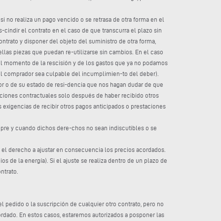
si no realiza un pago vencido o se retrasa de otra forma en el
ndir el contrato en el caso de que transcurra el plazo sin
ntrato y disponer del objeto del suministro de otra forma,
llas piezas que puedan re-utilizarse sin cambios. En el caso
 el momento de la rescisión y de los gastos que ya no podamos
 el comprador sea culpable del incumplimien-to del deber).
or o de su estado de resi-dencia que nos hagan dudar de que
ciones contractuales solo después de haber recibido otros
 exigencias de recibir otros pagos anticipados o prestaciones
pre y cuando dichos dere-chos no sean indiscutibles o se
 el derecho a ajustar en consecuencia los precios acordados.
de la energía). Si el ajuste se realiza dentro de un plazo de
ntrato.
l pedido o la suscripción de cualquier otro contrato, pero no
ordado. En estos casos, estaremos autorizados a posponer las