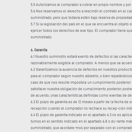
5.5 Autorizamos al comprador a cobrar en propio nombre y por
5.6 Nos reservamos el derecho a rescindir el contrato en el ca
suministrado, pero que todavía estén bajo reserva de propiedad
5.7 Si la legislación del país en el que se encuentra el objet
ejercer todos los derechos de ese tipo. El comprador tiene qu
suministrado.
6. Garantía
6.1 Nuestro suministro estará exento de defectos si las caract
razonablemente exigible al comprador. A menos que se acuerde 
6.2 Garantizamos la ausencia de defectos en nuestros producto
para el comprador según nuestro albedrío, o bien reparándolos 
caso de que nos resulte imposible un cumplimiento posterior 
satisfacer nuestra obligación de cumplimiento posterior, podre
de acuerdo, unas características definidas como exentas de de
6.3 El plazo de garantía es de 12 meses a partir de la fecha de
recepción cuando el comprador no rechace su recep-ción indic
6.4 El plazo de garantía indicado en el apartado 6.3 no es apli
turnos en el sentido indicado en el apartado 6.8 o du-rante más
suministrado, que acordare-mos por separado con el comprador t