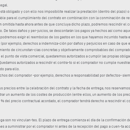
legal.
tá obligado y con ello nos imposibilite realizar la prestación (dentro del plazo) o 
e para el cumplimiento del contrato en combinación con la conminación de res-ci
n omitida hasta ahora antes de que concluya dicho plazo, podremos rescindir el co
. De tales daños y per-juicios, se descontarán los pagos ya hechos así como aque
o podremos exigir el reembolso de los gastos en los que hayamos incurrido hasta
les (por ejemplo, derechos a indemniza-ción por daños y perjuicios en caso de que
ocimiento de circunstan-cias concretas y objetivamente comprobables del comprad
el punto de vista comercial, quedaremos autorizados a cumplir las propias obliga
 Quedamos autorizados a rescindir el contra-to si el comprador no cumple nuestras
do para ello.
chos del comprador –por ejemplo, derechos a responsabilidad por defectos– siem
 precios entre la celebración del contrato y la fecha de entrega, nos reservamos
 un aumento de los costes de producción (entre ellos, un aumento de los precios 
5 % del precio contractual acordado, el comprador tendrá derecho a rescindir el co
ega son no vinculan-tes. El plazo de entrega comienza el día de la confirmación de
es a suministrar por el comprador ni antes de la recepción del pago a cuen-ta ac