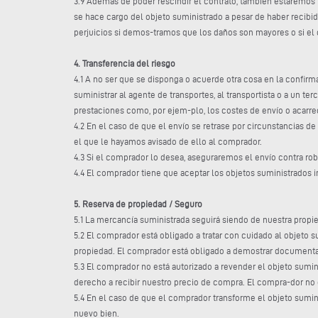
3.9 Además de poder rescindir el contrato, también estaremos 
se hace cargo del objeto suministrado a pesar de haber recibid
perjuicios si demos-tramos que los daños son mayores o si e
4. Transferencia del riesgo
4.1 A no ser que se disponga o acuerde otra cosa en la confir
suministrar al agente de transportes, al transportista o a un 
prestaciones como, por ejem-plo, los costes de envío o acarre
4.2 En el caso de que el envío se retrase por circunstancias de 
el que le hayamos avisado de ello al comprador.
4.3 Si el comprador lo desea, aseguraremos el envío contra ro
4.4 El comprador tiene que aceptar los objetos suministrados in
5. Reserva de propiedad / Seguro
5.1 La mercancía suministrada seguirá siendo de nuestra propi
5.2 El comprador está obligado a tratar con cuidado al objeto s
propiedad. El comprador está obligado a demostrar documenta
5.3 El comprador no está autorizado a revender el objeto sumin
derecho a recibir nuestro precio de compra. El compra-dor no e
5.4 En el caso de que el comprador transforme el objeto sumin
nuevo bien.