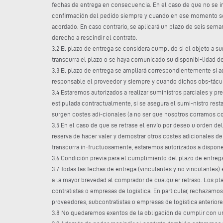
fechas de entrega en consecuencia. En el caso de que no se ind
confirmación del pedido siempre y cuando en ese momento se 
acordado. En caso contrario, se aplicará un plazo de seis sema
derecho a rescindir el contrato.
3.2 El plazo de entrega se considera cumplido si el objeto a s
transcurra el plazo o se haya comunicado su disponibi-lidad de
3.3 El plazo de entrega se ampliará correspondientemente si a
responsable el proveedor y siempre y cuando dichos obs-tácul
3.4 Estaremos autorizados a realizar suministros parciales y pre
estipulada contractualmente, si se asegura el sumi-nistro resta
surgen costes adi-cionales (a no ser que nosotros corramos c
3.5 En el caso de que se retrase el envío por deseo u orden de
reserva de hacer valer y demostrar otros costes adicionales 
transcurra in-fructuosamente, estaremos autorizados a dispone
3.6 Condición previa para el cumplimiento del plazo de entre
3.7 Todas las fechas de entrega (vinculantes y no vinculantes)
a la mayor brevedad al comprador de cualquier retraso. Los p
contratistas o empresas de logística. En particular, rechazamo
proveedores, subcontratistas o empresas de logística anterior
3.8 No quedaremos exentos de la obligación de cumplir con un