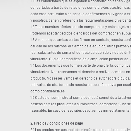
1.1 Las condiciones que se exponen a continuación tienen vige
concertadas a través de relaciones comercia-les electrónicas
cada caso parti-cular a no ser que confirmemos su vigencia ex
y nosotros, tienen preferencia las reglamentaciones divergen
1.2 Todas nuestras ofertas son sin compromiso y están sujeta
Podemos aceptar pedidos o encargos del comprador en el plazo 
1.3 A menos que ambas partes firmen un contrato, nuestra confir
calidad de los mismos, el tiempo de ejecución, otros plazos y
realizadas antes de cerrar el contrato carecen de vinculación 
vinculante. Cualquier modificación o ampliación posterior del 
1.4 Los documentos que formen parte de una oferta, como ilus
vinculantes. Nos reservamos el derecho a realizar cambios en 
producto. Nos reser-vamos el derecho de autor sobre dibujos, 
utilizarlos de otra forma sin nuestra aprobación previa por es
como confidenciales.
1.5 Cualquier suministro al comprador está sometido a la salv
básicos para los productos a suministrar al comprador. Si no
razonable. En caso de rescisión, devolvemos inmediatamente a
2. Precios / condiciones de pago
2.1 Los precios –en ausencia de ningún otro acuerdo especial– 