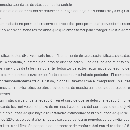
 nuestra cuenta las deudas que nos ha cedido.
so de que el compra-dor se retrase en el pago del objeto a suministrar y a exigir 
.
o suministrado no permite la reserva de propiedad, pero permite al proveedor la re
e colaborar en todas las medidas que queramos tomar para proteger nuestro derech
erísticas reales diver-gen solo insignificantemente de las características acordad
lo contrario, nuestros productos se diseñan para su uso en funciona-miento en un
s y servicios de la forma siguiente: Todos los defectos reclamados por escrito d
o suministrando piezas en perfecto estado (cumplimiento posterior). El comprador 
correspondientemente cualitativo, lo consul-taremos con el comprador. En el ca
mos suminis-trar otros objetos o soluciones de nuestra gama de productos que, en 
fectos.
 suministro o a partir de la recepción, en el caso de que se deba una recepción. En
ando los motivos en el plazo de un mes tras el envío del correspondiente obje-to
cable en el caso de que haya circunstancias extraordinarias ni en el caso de que se
 de 220 días de uso al año. En estos casos, se aplicarán periodos de garan-tía red
ras la notificación por parte del comprador de conformidad con el apartado 6.8. S