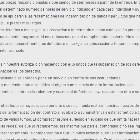
las piezas reacondicionadas sigue siendo de seis meses a partir de la entrega. El 
 determinado número de horas de servicio indicado en cada caso individual y que
.4 no se aplicarán a las reclamaciones de indemnización de daños y perjuicios que
tipule plazos más largos.
defectos o encar-gar la subsanación a terceros sin nuestra autorización por escri
suradamente mayores ni si nos retrasamos con el cumplimiento posterior. No obst
subsanar personalmente los defectos o encar-gar su subsanación a terceros comp
mite razonable.
o sin nuestra autoriza-ción haciendo con ello imposible la subsanación de los def
anación de los defectos.
nistrado o se coloca y pone en servicio en contra de sus instrucciones.
 y mantenimiento o se utiliza el objeto suministrado de otra forma inadecuada.
etentes ni entrenadas, siempre y cuando el defecto se haya causado por ello o se 
el defecto se haya causado por ello o se nos impida realizar nuestros trabajos de
 de la formalización del contrato si el objeto a suministrar va a estar sometido a 
ento de varios turnos. El comprador asume el riesgo en el caso de que omita hacer 
ias veces), de que lo rechacemos, sea inadmisible para el comprador o no sea imp
 razonablemente la compensación o fijar un plazo razonable, sin la determinación p
ra dicho plazo y el defecto fuera especialmente considerable. En el caso de que n