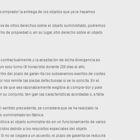
al comprador la entrega de los objetos que ya le hayamos
serva de otros derechos sobre el objeto suministrado, podremos
o de propiedad o, en su lugar, otro derecho sobre el objeto
as contractualmente y la aceptación de dicha divergencia es
 solo turno (8 horas/día) durante 220 días al año.
entro del plazo de garan-tía los subsanamos exentos de costes
nos remite las piezas defectuosas si se le solicita. En el
so de que sea razonablemente exigible al compra-dor y para
su conjunto, ten-gan las características acordadas o, a falta
 el sentido precedente, se considera que se ha realizado la
 suministrado/ex fábrica.
 utilice el objeto suministra-do en un funcionamiento de varios
ucidos debido a los requisitos especiales del objeto
i no se llegara a un acuerdo, el plazo de garantía se reducirá