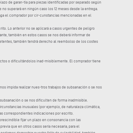
plazo de garan-tía para piezas identificadas por separado según
 no superará en ningún caso los 12 meses desde la entrega.
 haga el comprador por cir-cunstancias mencionadas en el
to. Lo anterior no se aplicará a casos urgentes de peligro
ante, también en estos casos se nos deberá informar de
etentes, también tendrá derecho al reembolso de los costes
ectos o dificultándolos inad-misiblemente. El comprador tiene
nos impida realizar nues-tros trabajos de subsanación o se nos
 subsanación o se nos dificulten de forma inadmisible.
circunstancias inusuales (por ejemplo, de naturaleza climática,
las correspondientes indicaciones por escrito.
rescindible fijar un plazo en consonancia con las
revia que en otros casos sería necesaria, para el
o podamos demostrar nuestra falta de culpabilidad, también