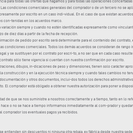
ncia para todas las ofertas que hagamos y para todas las operaciones concertada
. Las condiciones comerciales generales del comprador o de un tercero no se ap
presamente por escrito en un caso indi-vidual. En el caso de que existan acuerd
tes con-tenidas en los acuerdos marco.
s a variación siempre y cuando no estén identificadas expresamente como vincula
de diez días a partir de la fecha de recepción.
mación de pedido por escrito será determinante para el contenido del contrato, en 
 las condiciones comerciales. Todos los demás acuerdos se consideran de rango i
legal y se sustituyen por el contrato por escri-to, a no ser que en cada caso resu
contrato sólo tiene vigencia si cuentan con nuestra confirmación por escrito.
traciones, dibujos, in-dicaciones de peso y dimensiones, tienen solo carácter a
la construcción y en la ejecución técnica siempre y cuando tales cambios no teng
documentación y otros documentos, inclui-dos todos los derechos administrativos
crito. El comprador está obligado a obtener nuestra autorización para poner a dis
edad de que se nos suministre a nosotros correctamente y a tiempo, tanto en lo re
 se hace o no se hace a tiempo informamos inmediatamente al com-prador y quedamo
l comprador los eventuales pagos ya recibidos.
se entienden sin descuentos ni ninguna otra rebaja, ex fábrica desde nuestra sede 