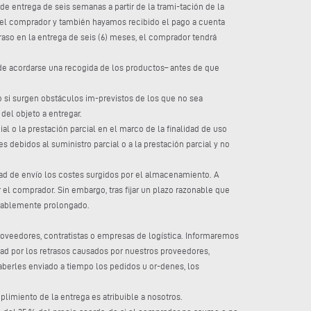
e entrega de seis semanas a partir de la trami-tación de la
 el comprador y también hayamos recibido el pago a cuenta
raso en la entrega de seis (6) meses, el comprador tendrá
o de acordarse una recogida de los productos– antes de que
o si surgen obstáculos im-previstos de los que no sea
el objeto a entregar.
ial o la prestación parcial en el marco de la finalidad de uso
s debidos al suministro parcial o a la prestación parcial y no
idad de envío los costes surgidos por el almacenamiento. A
l comprador. Sin embargo, tras fijar un plazo razonable que
onablemente prolongado.
proveedores, contratistas o empresas de logística. Informaremos
ad por los retrasos causados por nuestros proveedores,
haberles enviado a tiempo los pedidos u or-denes, los
imiento de la entrega es atribuible a nosotros.