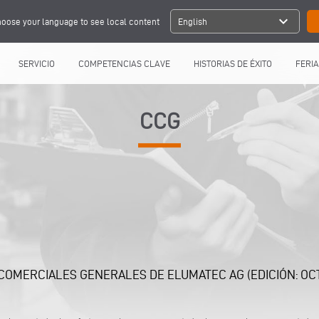
expand_more
oose your language to see local content
English
SERVICIO
COMPETENCIAS CLAVE
HISTORIAS DE ÉXITO
FERIA
CCG
COMERCIALES GENERALES DE ELUMATEC AG (EDICIÓN: OCT