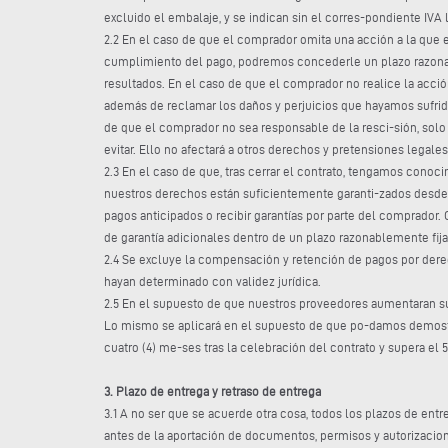
excluido el embalaje, y se indican sin el corres-pondiente IVA 
2.2 En el caso de que el comprador omita una acción a la que es
cumplimiento del pago, podremos concederle un plazo razonabl
resultados. En el caso de que el comprador no realice la acció
además de reclamar los daños y perjuicios que hayamos sufrido
de que el comprador no sea responsable de la resci-sión, sol
evitar. Ello no afectará a otros derechos y pretensiones lega
2.3 En el caso de que, tras cerrar el contrato, tengamos con
nuestros derechos están suficientemente garanti-zados desde 
pagos anticipados o recibir garantías por parte del comprador.
de garantía adicionales dentro de un plazo razonablemente fija
2.4 Se excluye la compensación y retención de pagos por dere
hayan determinado con validez jurídica.
2.5 En el supuesto de que nuestros proveedores aumentaran sus
Lo mismo se aplicará en el supuesto de que po-damos demostrar
cuatro (4) me-ses tras la celebración del contrato y supera el 
3. Plazo de entrega y retraso de entrega
3.1 A no ser que se acuerde otra cosa, todos los plazos de entr
antes de la aportación de documentos, permisos y autorizacion