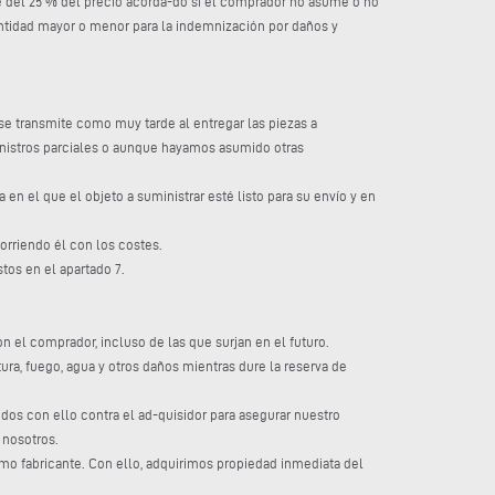
te del 25 % del precio acorda-do si el comprador no asume o no
cantidad mayor o menor para la indemnización por daños y
se transmite como muy tarde al entregar las piezas a
uministros parciales o aunque hayamos asumido otras
 en el que el objeto a suministrar esté listo para su envío y en
orriendo él con los costes.
tos en el apartado 7.
 el comprador, incluso de las que surjan en el futuro.
ura, fuego, agua y otros daños mientras dure la reserva de
dos con ello contra el ad-quisidor para asegurar nuestro
 nosotros.
mo fabricante. Con ello, adquirimos propiedad inmediata del