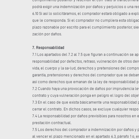
podrá exigir una indemnización por daños y perjuicios o una res
6.10 Si así lo solicitáramos, el comprador estará obligado a ex
que le corresponda. Si el comprador no cumpliera esta obliga
plazo razonable por escrito para el cumplimiento posterior, s
zación por daños.
7. Responsabilidad
7.1 Los apartados del 7.2 al 7.5 que figuran a continuación se
responsabilidad por defectos, retraso, vulneración de otros der
vida, el cuerpo y la sa-lud, derechos y pretensiones del compr
garantía, pretensiones y derechos del comprador que se deban 
así como derechos que emanan de la ley de responsabilidad po
7.2 Cuando haya una provocación de daños por imprudencia lev
contrato y cuya vulneración ponga en peligro el logro del obj
7.3 En el caso de que exista básicamente una responsabilidad p
cerrar el contrato. En dichos casos, se excluye cualquier res
7.4 La responsabilidad por daños previsibles para nosotros en
prestación contractual.
7.5 Los derechos del comprador a indemnización por daños y pe
al vencer el plazo mencionado en el apartado 6.3, párrafo 1 o, 