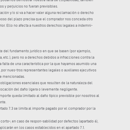
s y perjuicios no fueran previsibles.
stación y/o si va a hacer valer alguna reclamación o derecho
tuoso del plazo precisa que el comprador nos conceda otro
or. Ello no afecta a nuestros derechos legales a indemni-
nte del fundamento jurídico en que se basen (por ejemplo,
, etc.), pero no a derechos debidos a infracciones contra la
la falta de una característica por la que hayamos asumido una
por nues-tros representantes legales o auxiliares ejecutivos
nte mencionadas.
obligaciones esenciales que resulten de la naturaleza del
ovocación del daño ligera o levemente negligente.
mporte queda limitado al daño típico previsible por nosotros al
nte.
tado 7.3 se limita al importe pagado por el comprador por la
orto–, en caso de respon-sabilidad por defectos (apartado 6),
plicarán en los casos establecidos en el apartado 7.1.