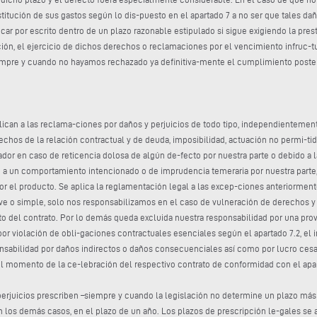
titución de sus gastos según lo dis-puesto en el apartado 7 a no ser que tales daño
plicar por escrito dentro de un plazo razonable estipulado si sigue exigiendo la pre
ción, el ejercicio de dichos derechos o reclamaciones por el vencimiento infruc-
iempre y cuando no hayamos rechazado ya definitiva-mente el cumplimiento posteri
 aplican a las reclama-ciones por daños y perjuicios de todo tipo, independienteme
echos de la relación contractual y de deuda, imposibilidad, actuación no permi-tida
ador en caso de reticencia dolosa de algún de-fecto por nuestra parte o debido a 
a un comportamiento intencionado o de imprudencia temeraria por nuestra parte, 
r el producto. Se aplica la reglamentación legal a las excep-ciones anteriorme
e o simple, solo nos responsabilizamos en el caso de vulneración de derechos y 
eto del contrato. Por lo demás queda excluida nuestra responsabilidad por una pr
or violación de obli-gaciones contractuales esenciales según el apartado 7.2, el i
ponsabilidad por daños indirectos o daños consecuenciales así como por lucro cesa
 el momento de la ce-lebración del respectivo contrato de conformidad con el apar
rjuicios prescriben –siempre y cuando la legislación no determine un plazo más c
en los demás casos, en el plazo de un año. Los plazos de prescripción le-gales se a