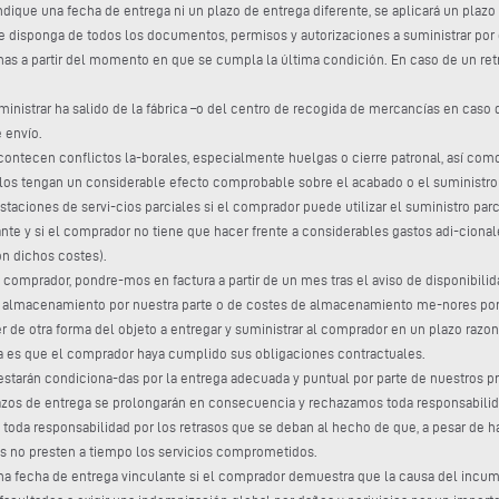
ique una fecha de entrega ni un plazo de entrega diferente, se aplicará un plazo d
disponga de todos los documentos, permisos y autorizaciones a suministrar por
nas a partir del momento en que se cumpla la última condición. En caso de un ret
uministrar ha salido de la fábrica –o del centro de recogida de mercancías en cas
 envío.
contecen conflictos la-borales, especialmente huelgas o cierre patronal, así com
os tengan un considerable efecto comprobable sobre el acabado o el suministro d
staciones de servi-cios parciales si el comprador puede utilizar el suministro parc
nte y si el comprador no tiene que hacer frente a considerables gastos adi-cionale
on dichos costes).
l comprador, pondre-mos en factura a partir de un mes tras el aviso de disponibil
de almacenamiento por nuestra parte o de costes de almacenamiento me-nores por e
r de otra forma del objeto a entregar y suministrar al comprador en un plazo raz
ga es que el comprador haya cumplido sus obligaciones contractuales.
 estarán condiciona-das por la entrega adecuada y puntual por parte de nuestros 
lazos de entrega se prolongarán en consecuencia y rechazamos toda responsabilid
s toda responsabilidad por los retrasos que se deban al hecho de que, a pesar de 
es no presten a tiempo los servicios comprometidos.
a fecha de entrega vinculante si el comprador demuestra que la causa del incumpl