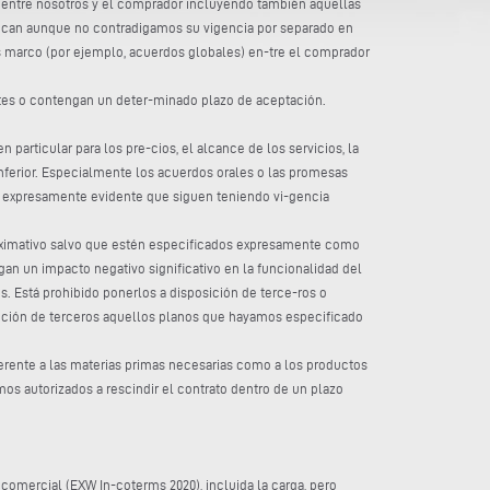
s entre nosotros y el comprador incluyendo también aquellas
lican aunque no contradigamos su vigencia por separado en
os marco (por ejemplo, acuerdos globales) en-tre el comprador
ntes o contengan un deter-minado plazo de aceptación.
particular para los pre-cios, el alcance de los servicios, la
nferior. Especialmente los acuerdos orales o las promesas
lte expresamente evidente que siguen teniendo vi-gencia
proximativo salvo que estén especificados expresamente como
an un impacto negativo significativo en la funcionalidad del
. Está prohibido ponerlos a disposición de terce-ros o
posición de terceros aquellos planos que hayamos especificado
ferente a las materias primas necesarias como a los productos
s autorizados a rescindir el contrato dentro de un plazo
comercial (EXW In-coterms 2020), incluida la carga, pero