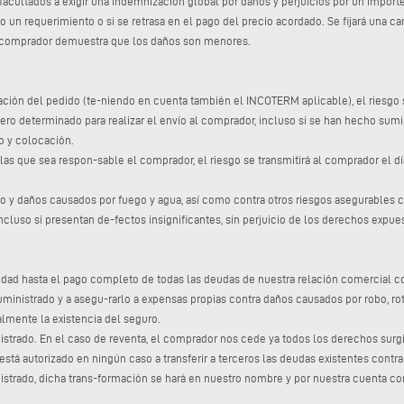
facultados a exigir una indemnización global por daños y perjuicios por un impor
o un requerimiento o si se retrasa en el pago del precio acordado. Se fijará una 
l comprador demuestra que los daños son menores.
mación del pedido (te-niendo en cuenta también el INCOTERM aplicable), el riesgo 
tercero determinado para realizar el envío al comprador, incluso si se han hecho s
o y colocación.
las que sea respon-sable el comprador, el riesgo se transmitirá al comprador el día
bo y daños causados por fuego y agua, así como contra otros riesgos asegurables c
cluso si presentan de-fectos insignificantes, sin perjuicio de los derechos expues
edad hasta el pago completo de todas las deudas de nuestra relación comercial con
uministrado y a asegu-rarlo a expensas propias contra daños causados por robo, rot
lmente la existencia del seguro.
istrado. En el caso de reventa, el comprador nos cede ya todos los derechos surgi
stá autorizado en ningún caso a transferir a terceros las deudas existentes contra
istrado, dicha trans-formación se hará en nuestro nombre y por nuestra cuenta co