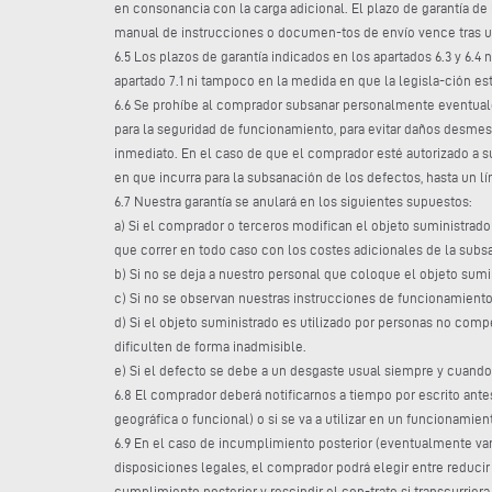
en consonancia con la carga adicional. El plazo de garantía de 
manual de instrucciones o documen-tos de envío vence tras un
6.5 Los plazos de garantía indicados en los apartados 6.3 y 6
apartado 7.1 ni tampoco en la medida en que la legisla-ción es
6.6 Se prohíbe al comprador subsanar personalmente eventuales 
para la seguridad de funcionamiento, para evitar daños desme
inmediato. En el caso de que el comprador esté autorizado a 
en que incurra para la subsanación de los defectos, hasta un lí
6.7 Nuestra garantía se anulará en los siguientes supuestos:
a) Si el comprador o terceros modifican el objeto suministrad
que correr en todo caso con los costes adicionales de la subs
b) Si no se deja a nuestro personal que coloque el objeto sumi
c) Si no se observan nuestras instrucciones de funcionamiento
d) Si el objeto suministrado es utilizado por personas no comp
dificulten de forma inadmisible.
e) Si el defecto se debe a un desgaste usual siempre y cuando 
6.8 El comprador deberá notificarnos a tiempo por escrito antes
geográfica o funcional) o si se va a utilizar en un funcionami
6.9 En el caso de incumplimiento posterior (eventualmente var
disposiciones legales, el comprador podrá elegir entre reducir
cumplimiento posterior y rescindir el con-trato si transcurrie