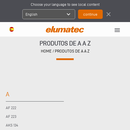
Choose your language to see local content
expand_more
close
English
menu
PRODUTOS DE A A Z
HOME
/ PRODUTOS DE A A Z
A
AF 222
AF 223
AKS 134