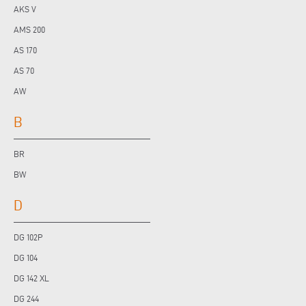
AKS V
AMS 200
AS 170
AS 70
AW
B
BR
BW
D
DG 102P
DG 104
DG 142 XL
DG 244