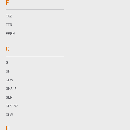
F
FAZ
FFR
FPRM
G
G
GF
GFW
GHS 15
GLR
GLS 192
GLW
H