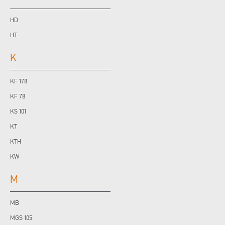
HD
HT
K
KF 178
KF 78
KS 101
KT
KTH
KW
M
MB
MGS 105