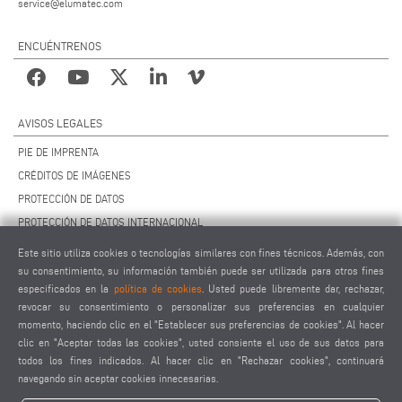
service@elumatec.com
ENCUÉNTRENOS
AVISOS LEGALES
PIE DE IMPRENTA
CRÉDITOS DE IMÁGENES
PROTECCIÓN DE DATOS
PROTECCIÓN DE DATOS INTERNACIONAL
CCG
Este sitio utiliza cookies o tecnologías similares con fines técnicos. Además, con
CONTRATO DE MANTENIMIENTO REMOTO
su consentimiento, su información también puede ser utilizada para otros fines
especificados en la
política de cookies
. Usted puede libremente dar, rechazar,
AJUSTES DE COOKIES
revocar su consentimiento o personalizar sus preferencias en cualquier
CÓDIGO DE CONDUCTA PARA PROVEEDORES
momento, haciendo clic en el "Establecer sus preferencias de cookies". Al hacer
clic en "Aceptar todas las cookies", usted consiente el uso de sus datos para
todos los fines indicados. Al hacer clic en "Rechazar cookies", continuará
navegando sin aceptar cookies innecesarias.