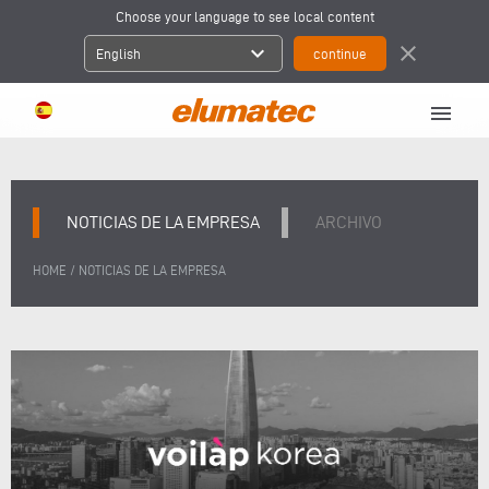
Choose your language to see local content
expand_more
close
English
menu
NOTICIAS DE LA EMPRESA
ARCHIVO
/
HOME
NOTICIAS DE LA EMPRESA