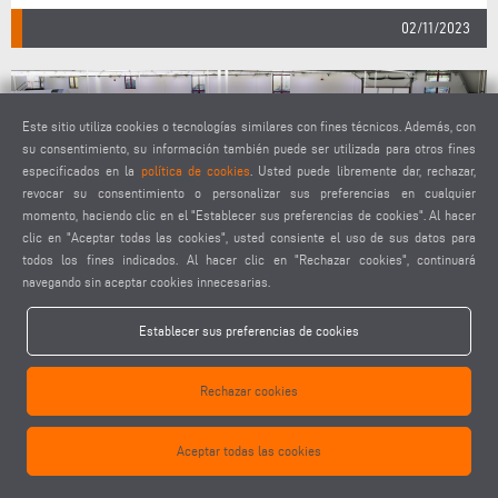
02/11/2023
Este sitio utiliza cookies o tecnologías similares con fines técnicos. Además, con
su consentimiento, su información también puede ser utilizada para otros fines
especificados en la
política de cookies
. Usted puede libremente dar, rechazar,
revocar su consentimiento o personalizar sus preferencias en cualquier
momento, haciendo clic en el "Establecer sus preferencias de cookies". Al hacer
clic en "Aceptar todas las cookies", usted consiente el uso de sus datos para
todos los fines indicados. Al hacer clic en "Rechazar cookies", continuará
navegando sin aceptar cookies innecesarias.
ELUMATEC INSIGHT 2023: LA SOLUCIÓN SEAMLESS
Establecer sus preferencias de cookies
WELDING ENTUSIASMA A LOS CLIENTES EN UN EVENTO
SIN PRECEDENTES EN EL INFOCENTER DE MÜHLACKER
Rechazar cookies
Aceptar todas las cookies