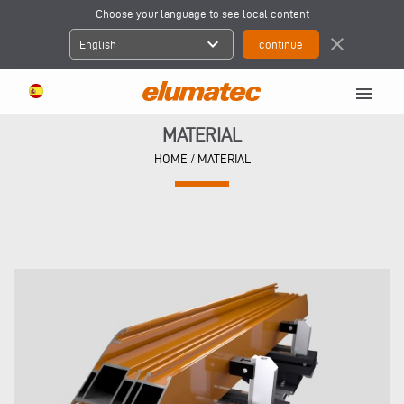
Choose your language to see local content
expand_more
close
English
menu
MATERIAL
HOME
/ MATERIAL