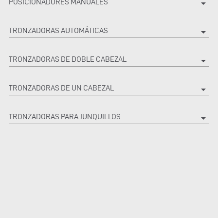
POSICIONADORES MANUALES
arrow_drop_down
TRONZADORAS AUTOMÁTICAS
arrow_drop_down
TRONZADORAS DE DOBLE CABEZAL
arrow_drop_down
TRONZADORAS DE UN CABEZAL
arrow_drop_down
TRONZADORAS PARA JUNQUILLOS
arrow_drop_down