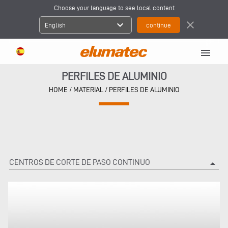
Choose your language to see local content
expand_more
close
English
menu
PERFILES DE ALUMINIO
HOME
/
MATERIAL
/
PERFILES DE ALUMINIO
CENTROS DE CORTE DE PASO CONTINUO
arrow_drop_up