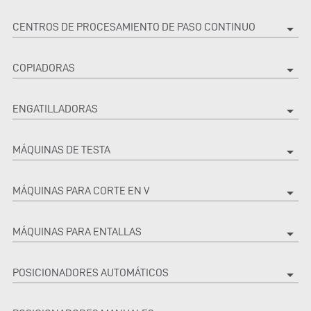
CENTROS DE PROCESAMIENTO DE PASO CONTINUO
arrow_drop_down
COPIADORAS
arrow_drop_down
ENGATILLADORAS
arrow_drop_down
MÁQUINAS DE TESTA
arrow_drop_down
MÁQUINAS PARA CORTE EN V
arrow_drop_down
MÁQUINAS PARA ENTALLAS
arrow_drop_down
POSICIONADORES AUTOMÁTICOS
arrow_drop_down