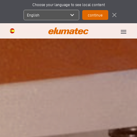
Choose your language to see local content
expand_more
close
English
menu