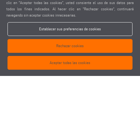
clic en "Aceptar todas las cookies", usted consiente el uso de sus datos para
todos los fines indicados. Al hacer clic en "Rechazar cookies", continuará
navegando sin aceptar cookies innecesarias.
FRESADORA RETESTADORA AF 223/01
F
Establecer sus preferencias de cookies
Rechazar cookies
Aceptar todas las cookies