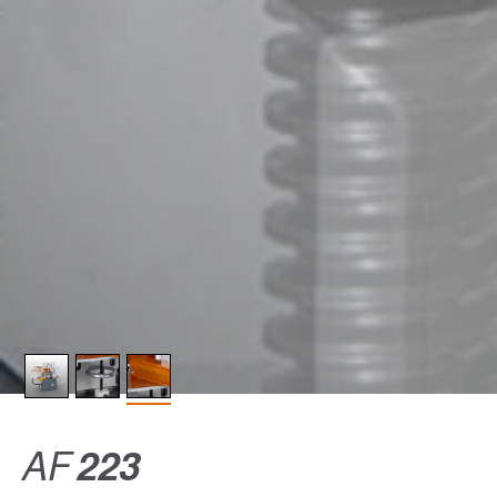
AF
223