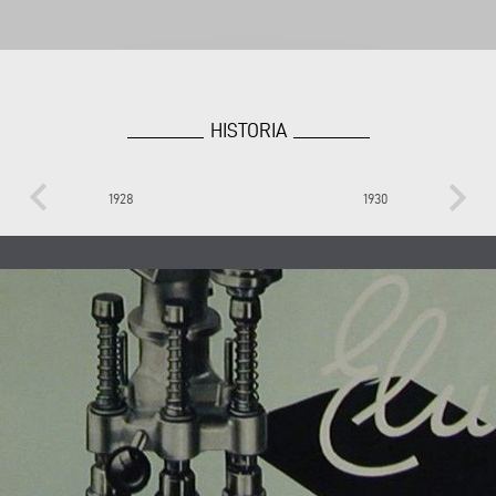
HISTORIA
keyboard_arrow_left
keyboard_arrow_right
1928
1930