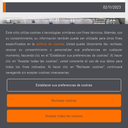
02/11/2023
Este sitio utiliza cookies o tecnologías similares con fines técnicos. Además, con
su consentimiento, su información también puede ser utilizada para otros fines
especificados en la
política de cookies
. Usted puede libremente dar, rechazar,
revocar su consentimiento o personalizar sus preferencias en cualquier
momento, haciendo clic en el "Establecer sus preferencias de cookies". Al hacer
clic en "Aceptar todas las cookies", usted consiente el uso de sus datos para
todos los fines indicados. Al hacer clic en "Rechazar cookies", continuará
navegando sin aceptar cookies innecesarias.
ELUMATEC INSIGHT 2023: LA SOLUCIÓN SEAMLESS
Establecer sus preferencias de cookies
WELDING ENTUSIASMA A LOS CLIENTES EN UN EVENTO
SIN PRECEDENTES EN EL INFOCENTER DE MÜHLACKER
Rechazar cookies
Aceptar todas las cookies