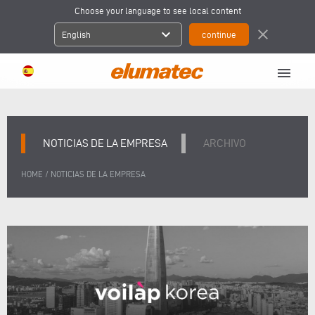
Choose your language to see local content
expand_more
close
English
menu
NOTICIAS DE LA EMPRESA
ARCHIVO
/
HOME
NOTICIAS DE LA EMPRESA