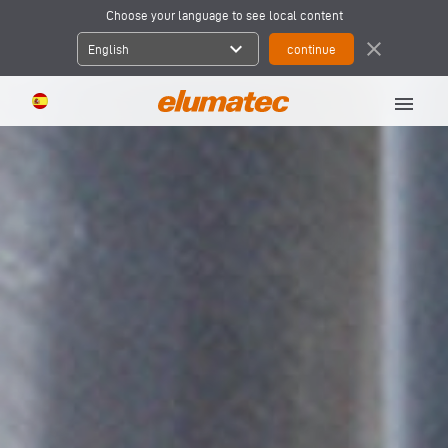
Choose your language to see local content
expand_more
close
English
menu