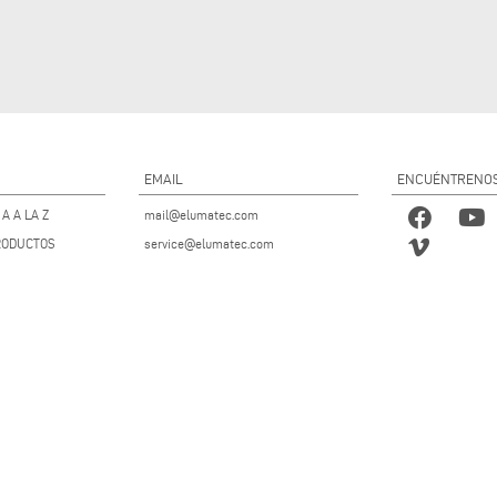
EMAIL
ENCUÉNTRENO
A A LA Z
mail@elumatec.com
RODUCTOS
service@elumatec.com