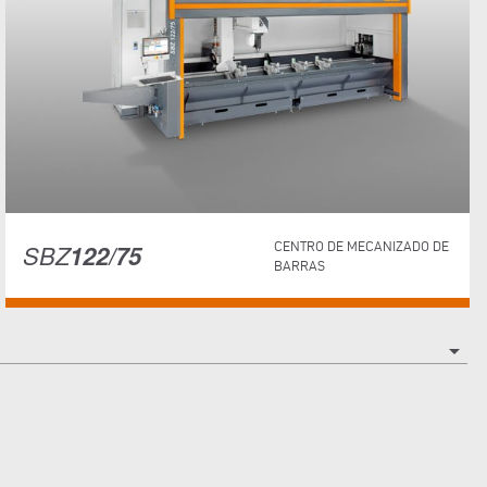
SBZ
122/75
CENTRO DE MECANIZADO DE
BARRAS
arrow_drop_down