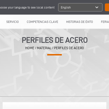
expand_more
oose your language to see local content
English
SERVICIO
COMPETENCIAS CLAVE
HISTORIAS DE ÉXITO
FERIA
PERFILES DE ACERO
HOME
/
MATERIAL
/
PERFILES DE ACERO