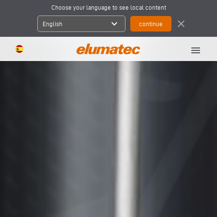
Choose your language to see local content
expand_more
close
English
menu