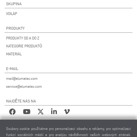
SKUPINA
VOILÀP
PRODUKTY
PRODUKTY OD A DO Z
KATEGORIE PRODUKTŮ
MATERIÁL
E-MAIL
mail@elumatec.com
service@elumatec.com
NAJDĚTE NÁS NA
PRÁVNÍ UPOZORNĚNÍ
Soubory cookie používáme pro personalizaci obsahu a reklamy, pro optimalizaci
funkcí sociálních médií a pro analýzu návštěvnosti našich webových stránek.