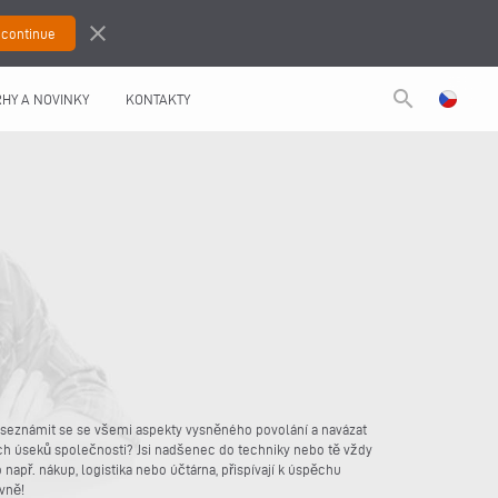
close
search
HY A NOVINKY
KONTAKTY
ty, seznámit se se všemi aspekty vysněného povolání a navázat
ích úseků společnosti? Jsi nadšenec do techniky nebo tě vždy
 např. nákup, logistika nebo účtárna, přispívají k úspěchu
ávně!