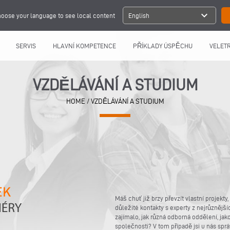
expand_more
oose your language to see local content
English
SERVIS
HLAVNÍ KOMPETENCE
PŘÍKLADY ÚSPĚCHU
VELETR
VZDĚLÁVÁNÍ A STUDIUM
HOME
/
VZDĚLÁVÁNÍ A STUDIUM
Máš chuť již brzy převzít vlastní projek
důležité kontakty s experty z nejrůznějš
zajímalo, jak různá odborná oddělení, jako
společnosti? V tom případě jsi u nás spr