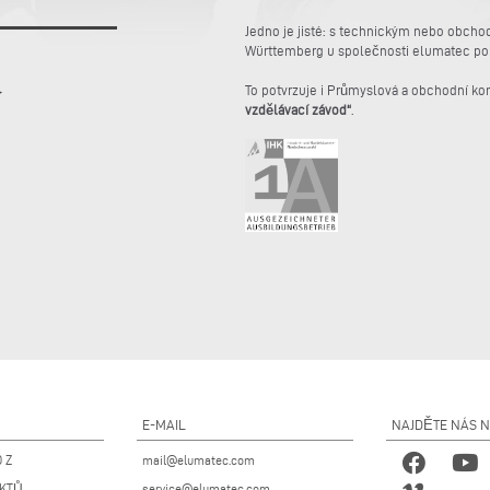
Jedno je jisté: s technickým nebo obc
Württemberg u společnosti elumatec polo
To potvrzuje i Průmyslová a obchodní k
vzdělávací závod“
.
E-MAIL
NAJDĚTE NÁS 
 Z
mail@elumatec.com
UKTŮ
service@elumatec.com