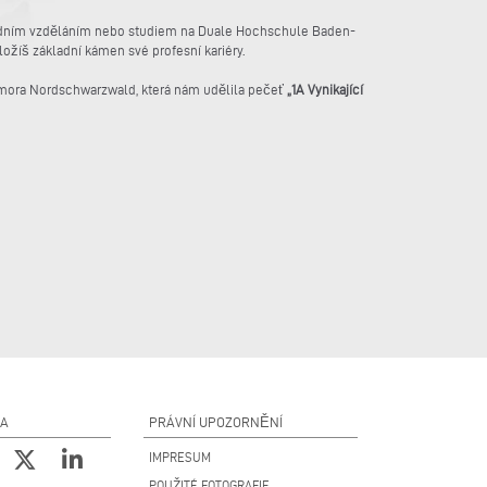
hodním vzděláním nebo studiem na Duale Hochschule Baden-
žíš základní kámen své profesní kariéry.
omora Nordschwarzwald, která nám udělila pečeť
„1A Vynikající
NA
PRÁVNÍ UPOZORNĚNÍ
IMPRESUM
POUŽITÉ FOTOGRAFIE