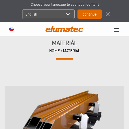
Choose your language to see local content
expand_more
close
English
menu
MATERIÁL
HOME
/
MATERIÁL