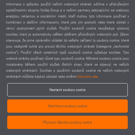
Informace o způsobu použití našich webových stránek sdílíme s přidruženými
společnostmi skupiny Voilàp Group a s našimi partnery, zabývajícími se webovou
analýzou, reklamou a sociálními médii, kteří mohou tyto informace používat v
KF 78 - 2VŘETENOVÁ KOPÍROVACÍ FRÉZA
kombinaci s dalšími informacemi, které jste jim poskytli nebo které získali v
rámci poskytování jejich služeb. Použití souborů cookie nevyžaduje výslovný
souhlas, který je automaticky udělen výběrem příslušných webových polí. Zákon
stanovuje, že jsme oprávněni ukládat do vašeho zařízení ty soubory cookie, které
jsou nezbytně nutné pro provoz těchto webových stránek [kategorie „technické
cookie”]. Použití všech ostatních typů souborů cookie vyžaduje souhlas. Tyto
webové stránky používají různé typy souborů cookie. Některé soubory cookie jsou
instalovány během použití služeb třetích stran, které se objevují na našich
webových stránkách. Souhlas s použitím souborů cookie na našich webových
stránkách můžete kdykoli odvolat nebo změnit
kliknutím zde.
Nastavit soubory cookie
Odmítnout soubory cookie
Přijmout všechny soubory cookie