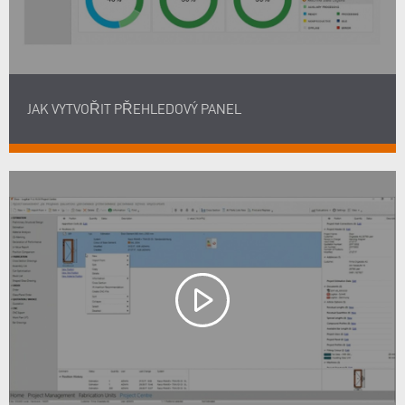
JAK VYTVOŘIT PŘEHLEDOVÝ PANEL