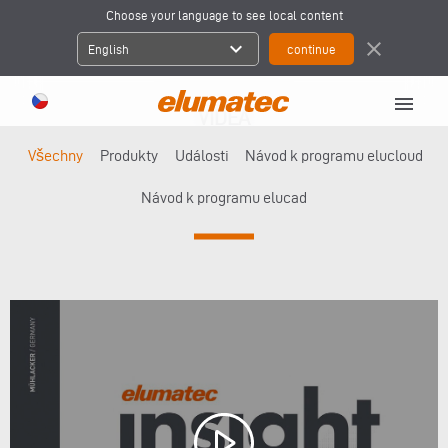
Choose your language to see local content
expand_more
close
English
menu
VIDEA
Všechny
Produkty
Události
Návod k programu elucloud
Návod k programu elucad