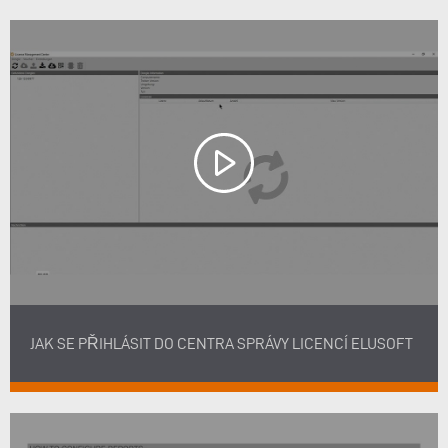
JAK SE PŘIHLÁSIT DO CENTRA SPRÁVY LICENCÍ ELUSOFT