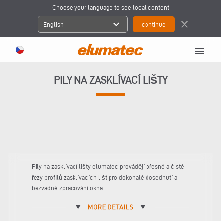
Choose your language to see local content
expand_more
close
English
menu
PILY NA ZASKLÍVACÍ LIŠTY
Pily na zasklívací lišty elumatec provádějí přesné a čisté
řezy profilů zasklívacích lišt pro dokonalé dosednutí a
bezvadné zpracování okna.