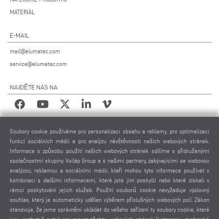
MATERIÁL
E-MAIL
mail@elumatec.com
service@elumatec.com
NAJDĚTE NÁS NA
PRÁVNÍ UPOZORNĚNÍ
Soubory cookie používáme pro personalizaci obsahu a reklamy, pro optimalizaci
funkcí sociálních médií a pro analýzu návštěvnosti našich webových stránek.
IMPRESUM
Informace o způsobu použití našich webových stránek sdílíme s přidruženými
POUŽITÉ FOTOGRAFIE
společnostmi skupiny Voilàp Group a s našimi partnery, zabývajícími se webovou
analýzou, reklamou a sociálními médii, kteří mohou tyto informace používat v
OCHRANA OSOBNÍCH ÚDAJŮ
kombinaci s dalšími informacemi, které jste jim poskytli nebo které získali v
OCHRANA OSOBNÍCH ÚDAJŮ MEZINÁRODNĚ
rámci poskytování jejich služeb. Použití souborů cookie nevyžaduje výslovný
VŠEOBECNÉ PODMÍNKY PRODEJE
souhlas, který je automaticky udělen výběrem příslušných webových polí. Zákon
DOHODA O DÁLKOVÉ ÚDRŽBĚ
stanovuje, že jsme oprávněni ukládat do vašeho zařízení ty soubory cookie, které