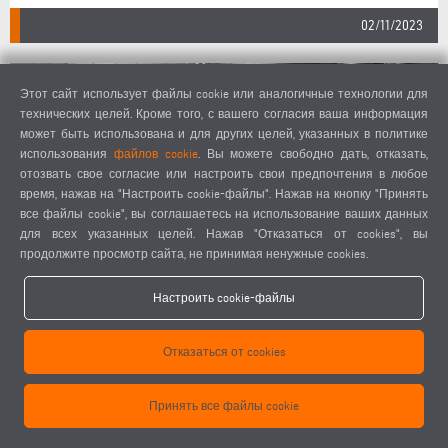
02/11/2023
Этот сайт использует файлы cookie или аналогичные технологии для
технических целей. Кроме того, с вашего согласия ваша информация
может быть использована и для других целей, указанных в политике
использования
файлов cookie
. Вы можете свободно дать, отказать,
отозвать свое согласие или настроить свои предпочтения в любое
время, нажав на "Настроить cookie-файлы". Нажав на кнопку "Принять
все файлы cookie", вы соглашаетесь на использование ваших данных
для всех указанных целей. Нажав "Отказаться от cookies", вы
продолжите просмотр сайта, не принимая ненужные cookies.
ELUMATEC INSIGHT 2023: РЕШЕНИЕ ДЛЯ
Настроить cookie-файлы
БЕСШОВНОЙ СВАРКИ СТАЛО СЕНСАЦИЕЙ НА
РЕКОРДНОМ МЕРОПРИЯТИИ, ПРОШЕДШЕМ НА
Отказаться от cookies
ТЕРРИТОРИИ ИНФОЦЕНТРА В МЮЛАКЕРЕ
Принять все файлы cookie