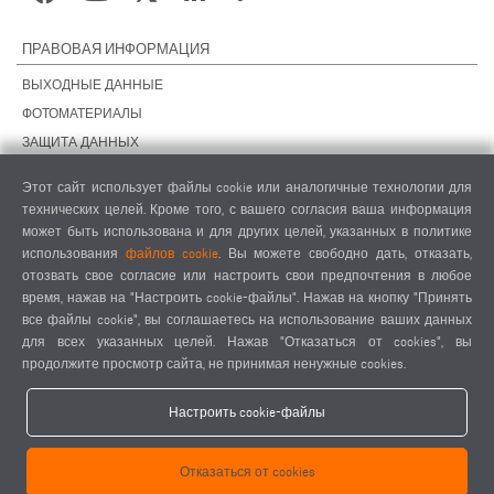
ПРАВОВАЯ ИНФОРМАЦИЯ
ВЫХОДНЫЕ ДАННЫЕ
ФОТОМАТЕРИАЛЫ
ЗАЩИТА ДАННЫХ
ЗАЩИТА ДАННЫХ, ЗАРУБЕЖНЫЕ ПОДРАЗДЕЛЕНИЯ
Этот сайт использует файлы cookie или аналогичные технологии для
ОБЩИЕ УСЛОВИЯ СДЕЛОК
технических целей. Кроме того, с вашего согласия ваша информация
ОБЩИЕ УСЛОВИЯ ПРОДАЖИ
может быть использована и для других целей, указанных в политике
использования
файлов cookie
. Вы можете свободно дать, отказать,
НАСТРОЙКИ COOKIES
отозвать свое согласие или настроить свои предпочтения в любое
КОДЕКС ПОВЕДЕНИЯ ПОСТАВЩИКОВ
время, нажав на "Настроить cookie-файлы". Нажав на кнопку "Принять
все файлы cookie", вы соглашаетесь на использование ваших данных
для всех указанных целей. Нажав "Отказаться от cookies", вы
продолжите просмотр сайта, не принимая ненужные cookies.
Настроить cookie-файлы
elumatec AG - Pinacher Straße 61 - 75417 Mühlacker - Германия - Телефон
Отказаться от cookies
+49 7041-14 0
-
mail@elumatec.com