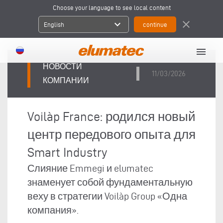
Choose your language to see local content
expand_more
close
English
menu
НОВОСТИ
11/03/2026
КОМПАНИИ
Voilàp France: родился новый
центр передового опыта для
Smart Industry
Слияние Emmegi и elumatec
знаменует собой фундаментальную
веху в стратегии Voilàp Group «Одна
компания».