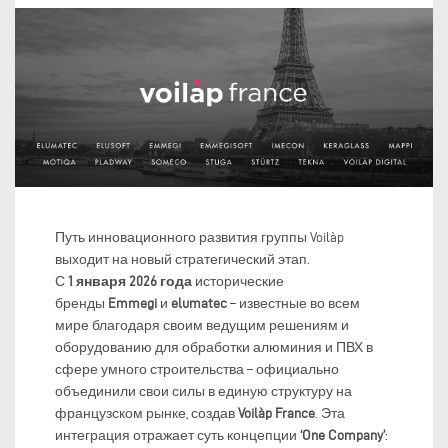
Путь инновационного развития группы Voilàp
выходит на новый стратегический этап.
С
1 января 2026 года
исторические
бренды
Emmegi
и
elumatec
– известные во всем
мире благодаря своим ведущим решениям и
оборудованию для обработки алюминия и ПВХ в
сфере умного строительства – официально
объединили свои силы в единую структуру на
французском рынке, создав
Voilàp France
. Эта
интеграция отражает суть концепции
‘One Company’
: