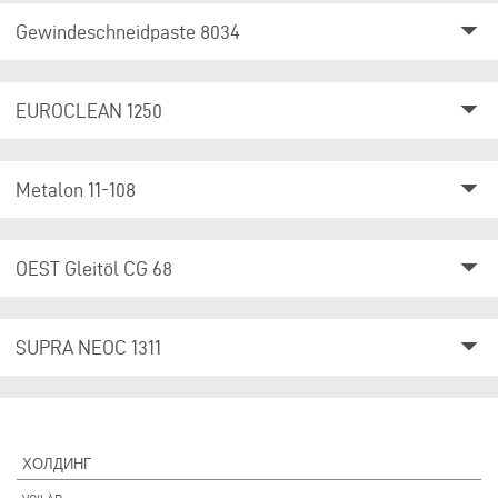
arrow_drop_down
Gewindeschneidpaste 8034
arrow_drop_down
EUROCLEAN 1250
arrow_drop_down
Metalon 11-108
arrow_drop_down
OEST Gleitöl CG 68
arrow_drop_down
SUPRA NEOC 1311
ХОЛДИНГ