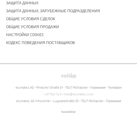
ЗАЩИТА ДАННЫХ
ЗАЩИТА ДАННЫХ, ЗАРУБЕЖНЫЕ ПОДРАЗДЕЛЕНИЯ
ОБЩИЕ УСЛОВИЯ СДЕЛОК
ОБЩИЕ УСЛОВИЯ ПРОДАЖИ
НАСТРОЙКИ COOKIES
КОДЕКС ПОВЕДЕНИЯ ПОСТАВЩИКОВ
elumatec AG - Pinacher Straße 61 - 75417 Mühlacker - Германия - Телефон
+49 7041-14 0
-
mail@elumatec.com
elumatec AG infocenter - Lugwaldstraße 20 - 75417 Mühlacker - Германия