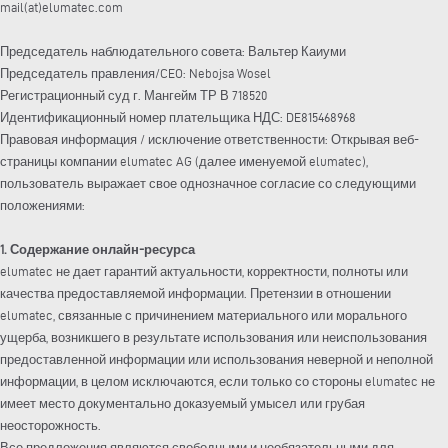
mail(at)elumatec.com
Председатель наблюдательного совета: Вальтер Каиуми
Председатель правления/CEO: Nebojsa Wosel
Регистрационный суд г. Мангейм ТР В 718520
Идентификационный номер плательщика НДС: DE815468968
Правовая информация / исключение ответственности: Открывая веб-
страницы компании elumatec AG (далее именуемой elumatec),
пользователь выражает свое однозначное согласие со следующими
положениями:
1. Содержание онлайн-ресурса
elumatec не дает гарантий актуальности, корректности, полноты или
качества предоставляемой информации. Претензии в отношении
elumatec, связанные с причинением материального или морального
ущерба, возникшего в результате использования или неиспользования
предоставленной информации или использования неверной и неполной
информации, в целом исключаются, если только со стороны elumatec не
имеет место документально доказуемый умысел или грубая
неосторожность.
Все предложения являются свободными и необязательными для