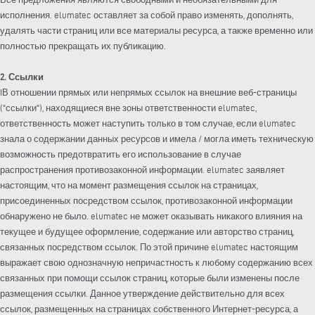
исполнения. elumatec оставляет за собой право изменять, дополнять,
удалять части страниц или все материалы ресурса, а также временно или
полностью прекращать их публикацию.
2. Ссылки
IВ отношении прямых или непрямых ссылок на внешние веб-страницы
("ссылки"), находящиеся вне зоны ответственности elumatec,
ответственность может наступить только в том случае, если elumatec
знала о содержании данных ресурсов и имела / могла иметь техническую
возможность предотвратить его использование в случае
распространения противозаконной информации. elumatec заявляет
настоящим, что на момент размещения ссылок на страницах,
присоединенных посредством ссылок, противозаконной информации
обнаружено не было. elumatec не может оказывать никакого влияния на
текущее и будущее оформление, содержание или авторство страниц,
связанных посредством ссылок. По этой причине elumatec настоящим
выражает свою однозначную непричастность к любому содержанию всех
связанных при помощи ссылок страниц, которые были изменены после
размещения ссылки. Данное утверждение действительно для всех
ссылок, размещенных на страницах собственного Интернет-ресурса, а