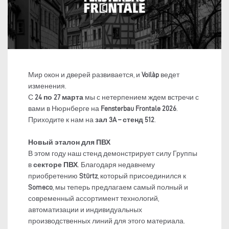
Мир окон и дверей развивается, и
Voilàp
ведет
изменения.
С
24 по 27 марта
мы с нетерпением ждем встречи с
вами в Нюрнберге на
Fensterbau Frontale 2026
.
Приходите к нам на
зал 3A – стенд 512
.
Новый эталон для ПВХ
В этом году наш стенд демонстрирует силу Группы
в
секторе ПВХ
. Благодаря недавнему
приобретению
Stürtz
, который присоединился к
Someco
, мы теперь предлагаем самый полный и
современный ассортимент технологий,
автоматизации и индивидуальных
производственных линий для этого материала.