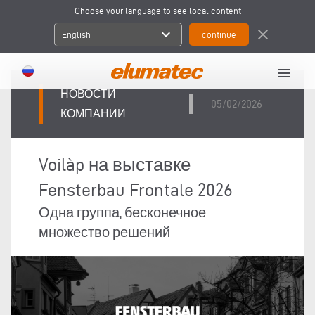
Choose your language to see local content
expand_more
close
English
menu
НОВОСТИ
05/02/2026
КОМПАНИИ
Voilàp на выставке
Fensterbau Frontale 2026
Одна группа, бесконечное
множество решений