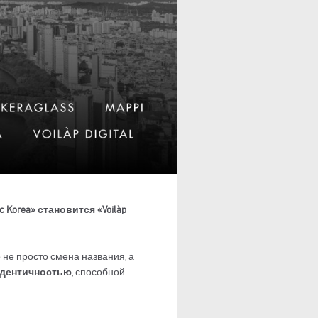
c Korea» становится «Voilàp
 не просто смена названия, а
идентичностью
, способной