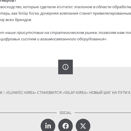
ртнеров?
евосходство, которые сделали elumatec эталоном в области обработк
ерь, как Voilàp Korea, дочерняя компания станет привилегированным
зу всех брендов.
ляет наше присутствие на стратегическом рынке, позволяя нам п
 цифровых систем и взаимосвязанного оборудования».
info_outline
И
/
«ELUMATEC KOREA» СТАНОВИТСЯ «VOILÀP KOREA»: НОВЫЙ ШАГ НА ПУТИ