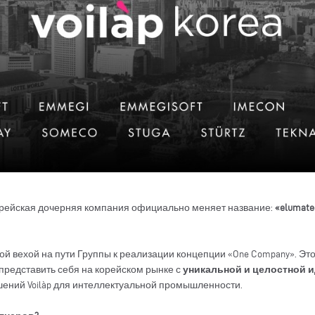
орейская дочерняя компания официально меняет название:
«elumate
й вехой на пути Группы к реализации концепции «One Company». Это
представить себя на корейском рынке с
уникальной и целостной 
ений Voilàp для интеллектуальной промышленности.