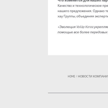
Что изменится для наших па
Качество и технологическое пр
нашего предложения. Однако теп
хау Группы, объединяя эксперти
«Эволюция Voilàp Korea укреп
помощью все более передовых
HOME
/
НОВОСТИ КОМПАНИ