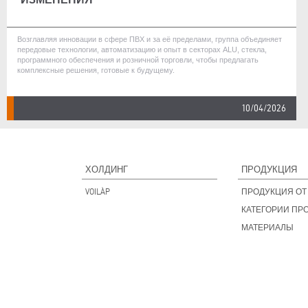
Возглавляя инновации в сфере ПВХ и за её пределами, группа объединяет
передовые технологии, автоматизацию и опыт в секторах ALU, стекла,
программного обеспечения и розничной торговли, чтобы предлагать
комплексные решения, готовые к будущему.
10/04/2026
ХОЛДИНГ
ПРОДУКЦИЯ
VOILÀP
ПРОДУКЦИЯ ОТ 
КАТЕГОРИИ ПР
МАТЕРИАЛЫ