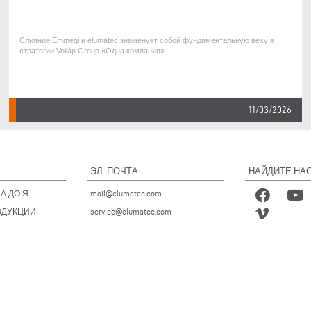
Слияние Emmegi и elumatec знаменует собой фундаментальную веху в
стратегии Voilàp Group «Одна компания».
11/03/2026
ЭЛ. ПОЧТА
НАЙДИТЕ НАС
А ДО Я
mail@elumatec.com
ОДУКЦИИ
service@elumatec.com