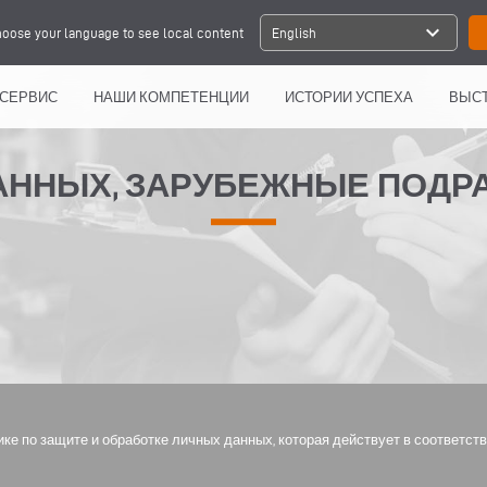
expand_more
oose your language to see local content
English
СЕРВИС
НАШИ КОМПЕТЕНЦИИ
ИСТОРИИ УСПЕХА
ВЫСТ
АННЫХ, ЗАРУБЕЖНЫЕ ПОДР
ке по защите и обработке личных данных, которая действует в соответст