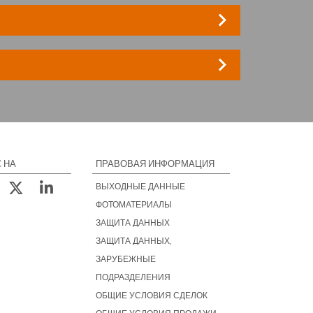
keyboard_arrow_right
keyboard_arrow_right
 НА
ПРАВОВАЯ ИНФОРМАЦИЯ
ВЫХОДНЫЕ ДАННЫЕ
ФОТОМАТЕРИАЛЫ
ЗАЩИТА ДАННЫХ
ЗАЩИТА ДАННЫХ,
ЗАРУБЕЖНЫЕ
ПОДРАЗДЕЛЕНИЯ
ОБЩИЕ УСЛОВИЯ СДЕЛОК