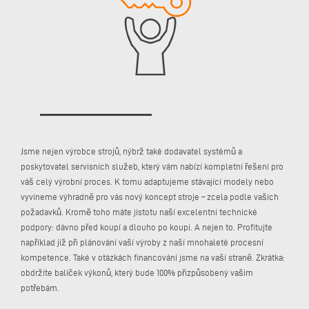
Jsme nejen výrobce strojů, nýbrž také dodavatel systémů a
poskytovatel servisních služeb, který vám nabízí kompletní řešení pro
váš celý výrobní proces. K tomu adaptujeme stávající modely nebo
vyvineme výhradně pro vás nový koncept stroje – zcela podle vašich
požadavků. Kromě toho máte jistotu naší excelentní technické
podpory: dávno před koupí a dlouho po koupi. A nejen to. Profitujte
například již při plánování vaší výroby z naší mnohaleté procesní
kompetence. Také v otázkách financování jsme na vaší straně. Zkrátka:
obdržíte balíček výkonů, který bude 100% přizpůsobený vašim
potřebám.