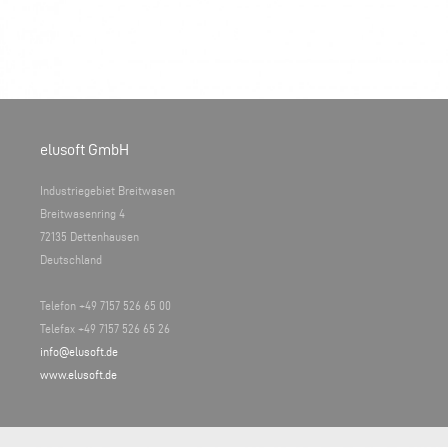
elusoft GmbH
Industriegebiet Breitwasen
Breitwasenring 4
72135 Dettenhausen
Deutschland
Telefon +49 7157 526 65 00
Telefax +49 7157 526 65 26
info@elusoft.de
www.elusoft.de