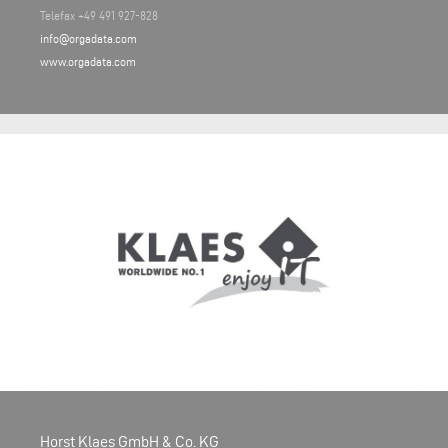
Telefax +49 491 927-828
info@orgadata.com
www.orgadata.com
Horst Klaes GmbH & Co. KG