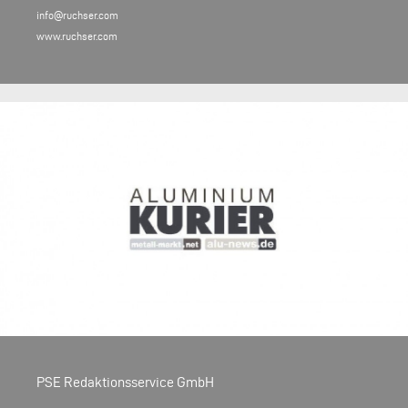
info@ruchser.com
www.ruchser.com
PSE Redaktionsservice GmbH