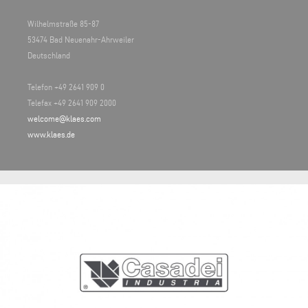
Wilhelmstraße 85-87
53474 Bad Neuenahr-Ahrweiler
Deutschland
Telefon +49 2641 909 0
Telefax +49 2641 909 2000
welcome@klaes.com
www.klaes.de