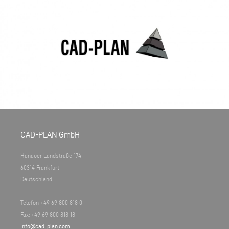
CAD-PLAN GmbH
Hanauer Landstraße 174
60314 Frankfurt
Deutschland
Telefon +49 69 800 818 0
Fax: +49 69 800 818 18
info@cad-plan.com