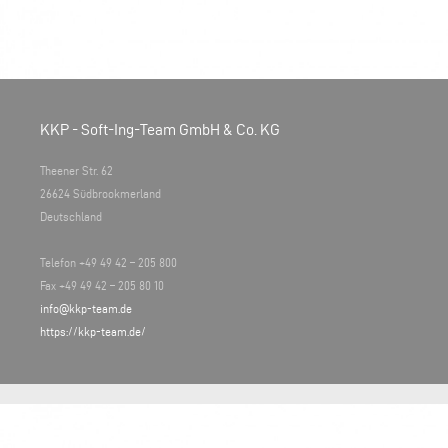
KKP - Soft-Ing-Team GmbH & Co. KG
Theener Str. 62
26624 Südbrookmerland
Deutschland
Telefon +49 49 42 – 205 800
Fax +49 49 42 – 205 80 10
info@kkp-team.de
https://kkp-team.de/