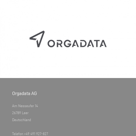
Orgadata AG
Am Nesseufer 14
26789 Leer
Deutschland
Telefon +49 491 927-827