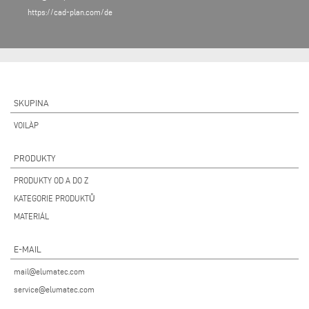
https://cad-plan.com/de
SKUPINA
VOILÀP
PRODUKTY
PRODUKTY OD A DO Z
KATEGORIE PRODUKTŮ
MATERIÁL
E-MAIL
mail@elumatec.com
service@elumatec.com