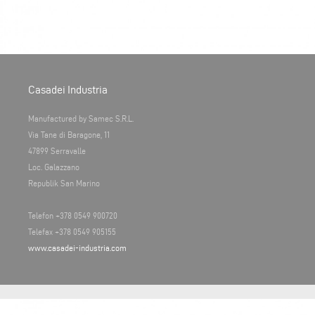
Casadei Industria
Manufactured by Samec S.R.L.
Via Tane di Baragone, 11
47899 Serravalle
Loc. Galazzano
Republik San Marino
Telefon +378 0549 900720
Telefax +378 0549 905155
www.casadei-industria.com