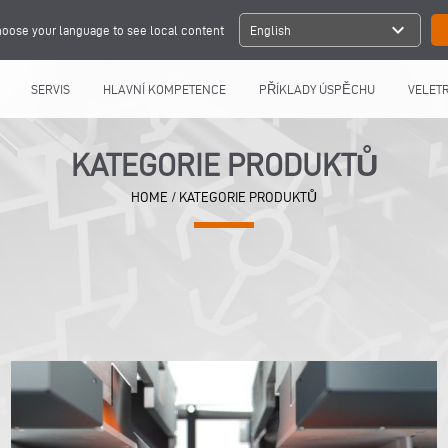
expand_more
oose your language to see local content
English
SERVIS
HLAVNÍ KOMPETENCE
PŘÍKLADY ÚSPĚCHU
VELETR
KATEGORIE PRODUKTŮ
HOME
/ KATEGORIE PRODUKTŮ