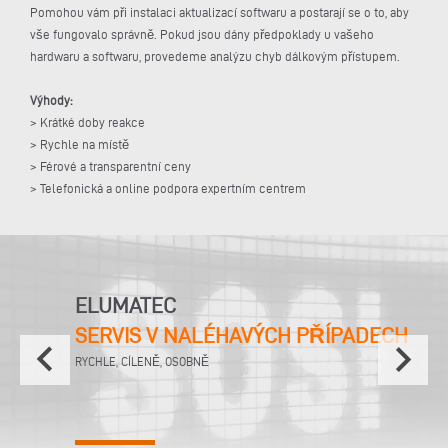
Pomohou vám při instalaci aktualizací softwaru a postarají se o to, aby
vše fungovalo správně. Pokud jsou dány předpoklady u vašeho
hardwaru a softwaru, provedeme analýzu chyb dálkovým přístupem.
Výhody:
> Krátké doby reakce
> Rychle na místě
> Férové a transparentní ceny
> Telefonická a online podpora expertním centrem
ELUMATEC
SERVIS V NALÉHAVÝCH PŘÍPADECH
keyboard_arrow_left
keyboard_arrow_right
RYCHLE, CÍLENĚ, OSOBNĚ