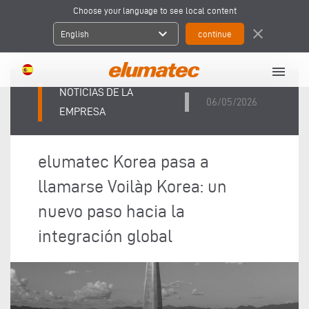
Choose your language to see local content
expand_more
close
English
menu
NOTICIAS DE LA
06/05/2026
EMPRESA
elumatec Korea pasa a
llamarse Voilàp Korea: un
nuevo paso hacia la
integración global