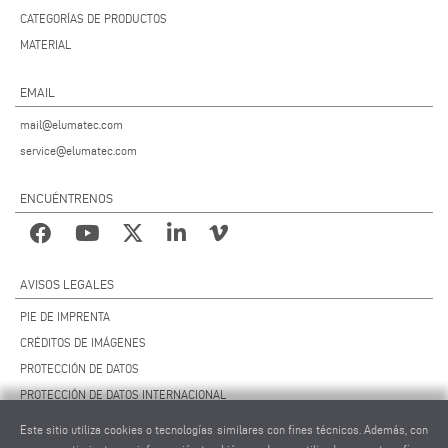
CATEGORÍAS DE PRODUCTOS
MATERIAL
EMAIL
mail@elumatec.com
service@elumatec.com
ENCUÉNTRENOS
AVISOS LEGALES
PIE DE IMPRENTA
CRÉDITOS DE IMÁGENES
PROTECCIÓN DE DATOS
PROTECCIÓN DE DATOS INTERNACIONAL
CCG
Este sitio utiliza cookies o tecnologías similares con fines técnicos. Además, con
CONTRATO DE MANTENIMIENTO REMOTO