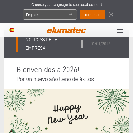
Choose your language to see local content
expand_more
close
English
menu
NOTICIAS DE LA
01/01/2026
EMPRESA
Bienvenidos a 2026!
Por un nuevo año lleno de éxitos