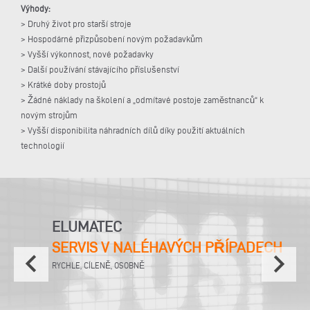
Výhody:
> Druhý život pro starší stroje
> Hospodárné přizpůsobení novým požadavkům
> Vyšší výkonnost, nové požadavky
> Další používání stávajícího příslušenství
> Krátké doby prostojů
> Žádné náklady na školení a „odmítavé postoje zaměstnanců“ k
novým strojům
> Vyšší disponibilita náhradních dílů díky použití aktuálních
technologií
ELUMATEC
SERVIS V NALÉHAVÝCH PŘÍPADECH
keyboard_arrow_left
keyboard_arrow_right
RYCHLE, CÍLENĚ, OSOBNĚ