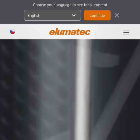
Choose your language to see local content
expand_more
close
English
menu