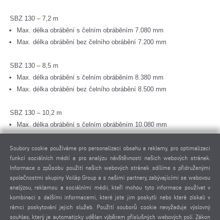
SBZ 130 – 7,2 m
Max. délka obrábění s čelním obráběním 7.080 mm
Max. délka obrábění bez čelního obrábění 7.200 mm
SBZ 130 – 8,5 m
Max. délka obrábění s čelním obráběním 8.380 mm
Max. délka obrábění bez čelního obrábění 8.500 mm
SBZ 130 – 10,2 m
Max. délka obrábění s čelním obráběním 10.080 mm
Max. délka obrábění bez čelního obrábění 10.200 mm
Soubory cookie používáme pro personalizaci obsahu a reklamy, pro optimalizaci
funkcí sociálních médií a pro analýzu návštěvnosti našich webových stránek.
SBZ 130 – 11,5 m
Informace o způsobu použití našich webových stránek sdílíme s přidruženými
Max. délka obrábění s čelním obráběním 11.380 mm
společnostmi skupiny Voilàp Group a s našimi partnery, zabývajícími se webovou
Max. délka obrábění bez čelního obrábění 11.500 mm
analýzou, reklamou a sociálními médii, kteří mohou tyto informace používat v
kombinaci s dalšími informacemi, které jste jim poskytli nebo které získali v
Možnosti vybavení
rámci poskytování jejich služeb. Použití souborů cookie nevyžaduje výslovný
souhlas, který je automaticky udělen výběrem příslušných webových polí. Zákon
Dvě oddělené obráběcí zóny umožňují obrábění v kyvadlovém