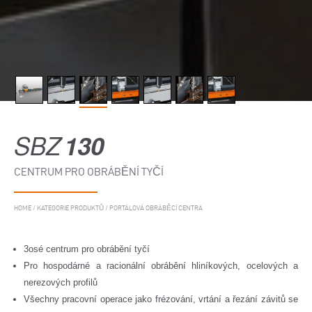
SBZ
130
CENTRUM PRO OBRÁBĚNÍ TYČÍ
HOME
/
KATEGORIE PRODUKTŮ
/
PORTÁLOVÁ OBRÁBĚCÍ CENTRA
3osé centrum pro obrábění tyčí
Pro hospodárné a racionální obrábění hliníkových, ocelových a
nerezových profilů
Všechny pracovní operace jako frézování, vrtání a řezání závitů se