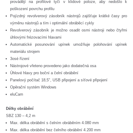
provádějí na profilové tyči v klidové poloze, aby nedošlo k
poškození povrchu profilu
Pojízdný revolverový zásobník nástrojů zajišťuje krátké časy pro
výměnu nástrojů a tím i optimální obráběcí cykly
Revolverový zásobník je možno osadit osmi nástroji nebo čtyřmi
úhlovými frézovacími hlavami
Automatické posunování upínek umožňuje polohování upínek
materiálu strojem
3osé řízení
Nástrojové vřeteno provedeno jako dodatečná osa
Úhlové hlavy pro boční a čelní obrábění
Panelový počítač 18,5", USB připojení a síťové připojení
Opěrační systém Windows
eluCam
Délky obrábění
SBZ 130 – 4,2 m
Max. délka obrábění s čelním obráběním 4.080 mm
Max. délka obrábění bez čelního obrábění 4.200 mm