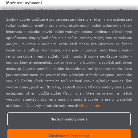
Možnosti vybavení
Dvě oddělené obráběcí zóny umožňují obrábění v kyvadlovém
provozu. Ochrana oblasti probíhá pro maximální bezpečnost navíc
Soubory cookie používáme pro personalizaci obsahu a reklamy, pro optimalizaci
pomocí laserového skeneru na straně obsluhy.
funkcí sociálních médií a pro analýzu návštěvnosti našich webových stránek.
Informace o způsobu použití našich webových stránek sdílíme s přidruženými
Taktovací provoz se zvláštním upínacím zařízením a výstupním
společnostmi skupiny Voilàp Group a s našimi partnery, zabývajícími se webovou
pásem
analýzou, reklamou a sociálními médii, kteří mohou tyto informace používat v
Automatické měření délek
kombinaci s dalšími informacemi, které jste jim poskytli nebo které získali v
Úhlové frézovací hlavy
rámci poskytování jejich služeb. Použití souborů cookie nevyžaduje výslovný
Rychloběžná vřetena
souhlas, který je automaticky udělen výběrem příslušných webových polí. Zákon
stanovuje, že jsme oprávněni ukládat do vašeho zařízení ty soubory cookie, které
Pomaluběžná vřetena
jsou nezbytně nutné pro provoz těchto webových stránek [kategorie „technické
Hlava pily
cookie”]. Použití všech ostatních typů souborů cookie vyžaduje souhlas. Tyto
Upínky pro obrábění dvou tyčí současně
webové stránky používají různé typy souborů cookie. Některé soubory cookie jsou
Skener čárových kódů
instalovány během použití služeb třetích stran, které se objevují na našich
Držáky nástrojů
webových stránkách. Souhlas s použitím souborů cookie na našich webových
stránkách můžete kdykoli odvolat nebo změnit
kliknutím zde.
Kleštiny
Upínací kleště
Nastavit soubory cookie
Nástroje
eluCad (kancelářský softwarový balíček pro optimální řízení výroby)
Odmítnout soubory cookie