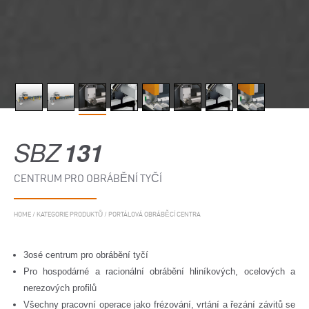
SBZ
131
CENTRUM PRO OBRÁBĚNÍ TYČÍ
HOME
/
KATEGORIE PRODUKTŮ
/
PORTÁLOVÁ OBRÁBĚCÍ CENTRA
3osé centrum pro obrábění tyčí
Pro hospodárné a racionální obrábění hliníkových, ocelových a
nerezových profilů
Všechny pracovní operace jako frézování, vrtání a řezání závitů se