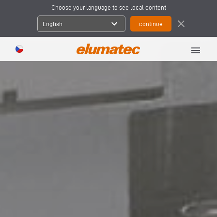
Choose your language to see local content
expand_more
close
English
menu