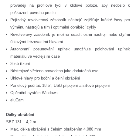
provádějí na profilové tyči v klidové poloze, aby nedošlo k
poškození povrchu profilu
Pojízdný revolverový zásobník nástrojů zajišťuje krátké časy pro
výměnu nástrojů a tím i optimální obráběcí cykly
Revolverový zásobník je možno osadit osmi nástroji nebo čtyřmi
úhlovými frézovacími hlavami
Autonomní posunování upínek umožňuje polohování upínek
materiálu ve vedlejším čase
3osé řízení
Nástrojové vřeteno provedeno jako dodatečná osa
Úhlové hlavy pro boční a čelní obrábění
Panelový počítač 18,5", USB připojení a síťové připojení
Opěrační systém Windows
eluCam
Délky obrábění
SBZ 131 – 4,2 m
Max. délka obrábění s čelním obráběním 4.080 mm