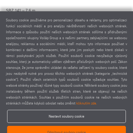
SBZ 141 – 7,6 m
Max. délka obrábění s čelním obráběním 7.600 mm
Soubory cookie používáme pro personalizaci obsahu a reklamy, pro optimalizaci
Max. délka obrábění bez čelního obrábění 7.720 mm
funkcí sociálních médií a pro analýzu návštěvnosti našich webových stránek.
Informace o způsobu použití našich webových stránek sdílíme s přidruženými
společnostmi skupiny Voilàp Group a s našimi partnery, zabývajícími se webovou
SBZ 141 – 9,7 m
analýzou, reklamou a sociálními médii, kteří mohou tyto informace používat v
Max. délka obrábění s čelním obráběním 9.700 mm
kombinaci s dalšími informacemi, které jste jim poskytli nebo které získali v
Max. délka obrábění bez čelního obrábění 9.820 mm
rámci poskytování jejich služeb. Použití souborů cookie nevyžaduje výslovný
souhlas, který je automaticky udělen výběrem příslušných webových polí. Zákon
Možnosti vybavení
stanovuje, že jsme oprávněni ukládat do vašeho zařízení ty soubory cookie, které
jsou nezbytně nutné pro provoz těchto webových stránek [kategorie „technické
2polohové obrábění pro kyvadlový provoz
cookie”]. Použití všech ostatních typů souborů cookie vyžaduje souhlas. Tyto
Automatické měření délek oboustranně
webové stránky používají různé typy souborů cookie. Některé soubory cookie jsou
Upínací zařízení pro obrábění dvojitých tyčí
instalovány během použití služeb třetích stran, které se objevují na našich
Čtečka čárových kódů
webových stránkách. Souhlas s použitím souborů cookie na našich webových
Stacionární výměník nástrojů (16násobný)
stránkách můžete kdykoli odvolat nebo změnit
kliknutím zde.
Pojízdný výměník nástrojů pro úhlovou hlavu nebo pilovou hlavu
Nastavit soubory cookie
Úhlové frézovací hlavy
Pilová hlava
Držáky nástrojů
Odmítnout soubory cookie