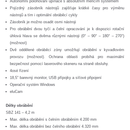
Autonomní polohování upínače s absolutním měřicím systémem
Pojízdný zásobník nástrojů zajišťuje krátké časy pro výměnu
nástrojů a tím i optimální obráběcí cykly
Zásobník je možno osadit osmi nástroji
Pro obrábění dvou tyčí a čelní opracování je k dispozici rotační
úhlová hlava se dvěma různými nástroji (0° – 90° – 180° – 270°)
(možnost)
Dvě oddělené obráběcí zóny umožňují obrábění v kyvadlovém
provozu (možnost). Ochrana oblasti probíhá pro maximální
bezpečnost pomocí laserového skeneru na straně obsluhy.
4osé řízení
18,5" barevný monitor, USB přípojky a síťové připojení
Operační systém Windows
eluCam
Délky obrábění
SBZ 141 – 4,2 m
Max. délka obrábění s čelním obráběním 4.200 mm
Max. délka obrábění bez čelního obrábění 4.320 mm