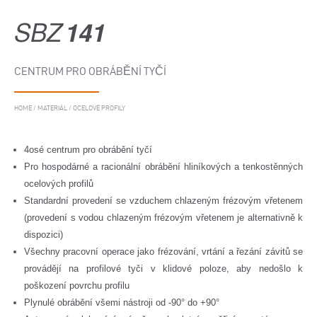
SBZ
141
CENTRUM PRO OBRÁBĚNÍ TYČÍ
HOME
/
MATERIÁL
/
OCELOVÉ PROFILY
4osé centrum pro obrábění tyčí
Pro hospodárné a racionální obrábění hliníkových a tenkostěnných
ocelových profilů
Standardní provedení se vzduchem chlazeným frézovým vřetenem
(provedení s vodou chlazeným frézovým vřetenem je alternativně k
dispozici)
Všechny pracovní operace jako frézování, vrtání a řezání závitů se
provádějí na profilové tyči v klidové poloze, aby nedošlo k
poškození povrchu profilu
Plynulé obrábění všemi nástroji od -90° do +90°