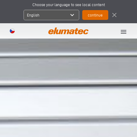
Choose your language to see local content
expand_more
close
English
menu