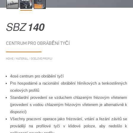
SBZ
140
CENTRUM PRO OBRÁBĚNÍ TYČÍ
HOME
/
MATERIÁL
/
OCELOVÉ PROFILY
4osé centrum pro obrábění tyčí
Pro hospodárné a racionální obrábění hliníkových a tenkostěnných
ocelových profilů
Standardní provedení se vzduchem chlazeným frézovým vřetenem
(provedení s vodou chlazeným frézovým vřetenem je alternativně k
dispozici)
Všechny pracovní operace jako frézování, vrtání a řezání závitů se
provádějí na profilové tyči v klidové poloze, aby nedošlo k