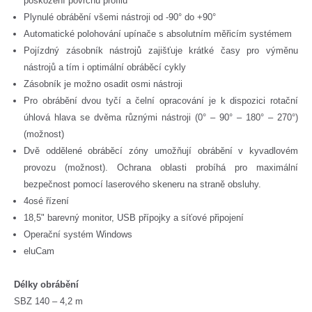
poškození povrchu profilu
Plynulé obrábění všemi nástroji od -90° do +90°
Automatické polohování upínače s absolutním měřicím systémem
Pojízdný zásobník nástrojů zajišťuje krátké časy pro výměnu
nástrojů a tím i optimální obráběcí cykly
Zásobník je možno osadit osmi nástroji
Pro obrábění dvou tyčí a čelní opracování je k dispozici rotační
úhlová hlava se dvěma různými nástroji (0° – 90° – 180° – 270°)
(možnost)
Dvě oddělené obráběcí zóny umožňují obrábění v kyvadlovém
provozu (možnost). Ochrana oblasti probíhá pro maximální
bezpečnost pomocí laserového skeneru na straně obsluhy.
4osé řízení
18,5" barevný monitor, USB přípojky a síťové připojení
Operační systém Windows
eluCam
Délky obrábění
SBZ 140 – 4,2 m