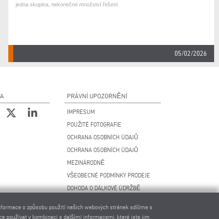
jedna skupina, nekonečné množství řešení
05/02/2026
NA
PRÁVNÍ UPOZORNĚNÍ
IMPRESUM
POUŽITÉ FOTOGRAFIE
OCHRANA OSOBNÍCH ÚDAJŮ
OCHRANA OSOBNÍCH ÚDAJŮ
MEZINÁRODNĚ
VŠEOBECNÉ PODMÍNKY PRODEJE
DOHODA O DÁLKOVÉ ÚDRŽBĚ
NASTAVENÍ COOKIES
Informace o způsobu použití našich webových stránek sdílíme s
KODEX CHOVÁNÍ DODAVATELŮ
ce používat v kombinaci s dalšími informacemi, které jste jim