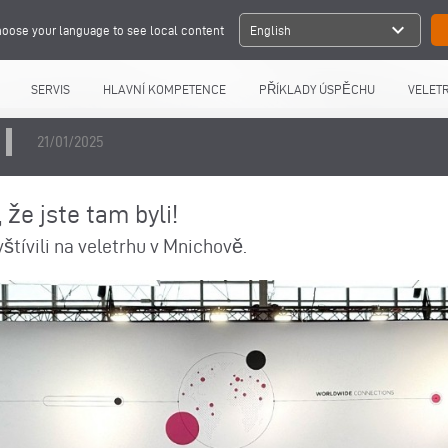
expand_more
oose your language to see local content
English
SERVIS
HLAVNÍ KOMPETENCE
PŘÍKLADY ÚSPĚCHU
VELETR
21/01/2025
 že jste tam byli!
štívili na veletrhu v Mnichově.