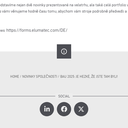
dstavíme nejen dvě novinky prezentované na veletrhu, ale také celé portfolio
 vámi věnujeme hodně času tomu, abychom vám stroje podrobně předvedli a př
https://forms.elumatec.com/DE/
nes:
info_outline
HOME
/
NOVINKY SPOLEČNOSTI
/
BAU 2025: JE HEZKÉ, ŽE JSTE TAM BYLI!