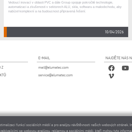
Vedoucí inovací v oblasti PVC a dále Group spojuje pokročilé technologie,
automatizaci a zkušenosti v sektorech ALU, skla, softwaru a maloobchodu, aby
nabízel komplexní a na budoucnost připravená řešení.
10/04/2026
E-MAIL
NAJDĚTE NÁS 
 Z
mail@elumatec.com
UKTŮ
service@elumatec.com
ptimalizaci funkcí sociálních médií a pro analýzu návštěvnosti našich webových stránek. 
 zabývajícími se webovou analýzou, reklamou a sociálními médii, kteří mohou tyto informa