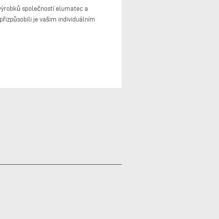
 výrobků společností elumatec a
izpůsobili je vašim individuálním