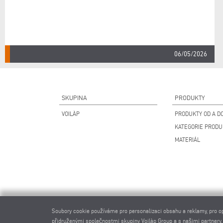
06/05/2026
SKUPINA
PRODUKTY
VOILÀP
PRODUKTY OD A DO
KATEGORIE PROD
MATERIÁL
Soubory cookie používáme pro personalizaci obsahu a reklamy, pro o
přidruženými společnostmi skupiny Voilàp Group a s našimi partnery,