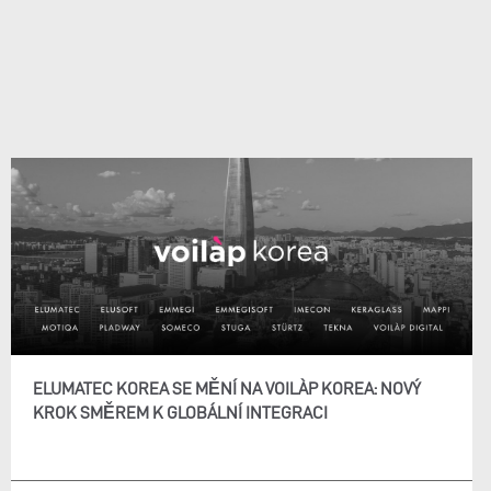
ELUMATEC KOREA SE MĚNÍ NA VOILÀP KOREA: NOVÝ
KROK SMĚREM K GLOBÁLNÍ INTEGRACI