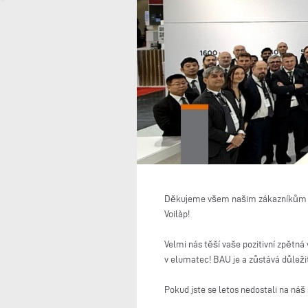
Děkujeme všem našim zákazníkům a p
Voilàp!
Velmi nás těší vaše pozitivní zpětn
v elumatec! BAU je a zůstává důlež
Pokud jste se letos nedostali na n