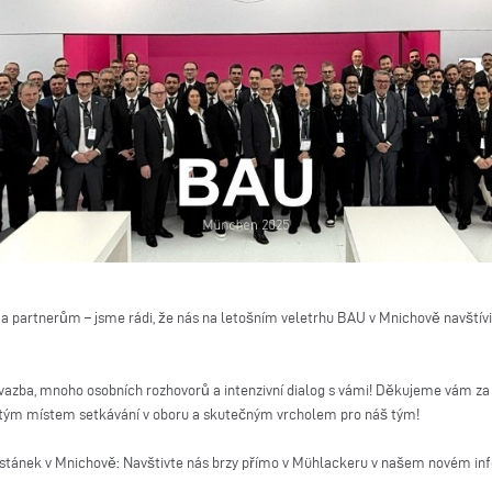
artnerům – jsme rádi, že nás na letošním veletrhu BAU v Mnichově navštívilo
á vazba, mnoho osobních rozhovorů a intenzivní dialog s vámi! Děkujeme vám za
itým místem setkávání v oboru a skutečným vrcholem pro náš tým!
áš stánek v Mnichově: Navštivte nás brzy přímo v Mühlackeru v našem novém i