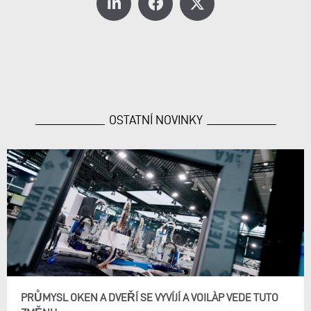
OSTATNÍ NOVINKY
PRŮMYSL OKEN A DVEŘÍ SE VYVÍJÍ A VOILÀP VEDE TUTO