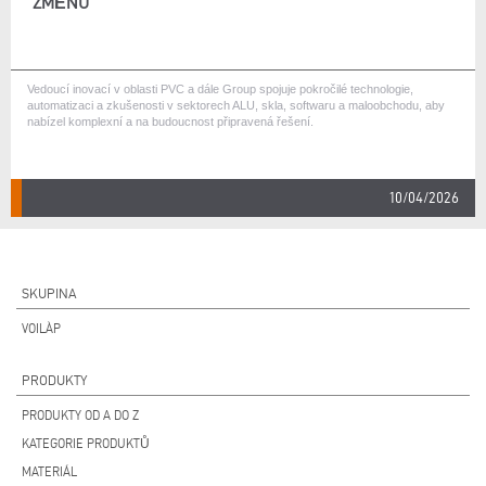
ZMĚNU
Vedoucí inovací v oblasti PVC a dále Group spojuje pokročilé technologie,
automatizaci a zkušenosti v sektorech ALU, skla, softwaru a maloobchodu, aby
nabízel komplexní a na budoucnost připravená řešení.
10/04/2026
SKUPINA
VOILÀP
PRODUKTY
PRODUKTY OD A DO Z
KATEGORIE PRODUKTŮ
MATERIÁL