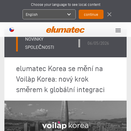
Choose your language to see local content
expand_more
close
English
menu
NOVINKY
06/05/2026
SPOLEČNOSTI
elumatec Korea se mění na
Voilàp Korea: nový krok
směrem k globální integraci