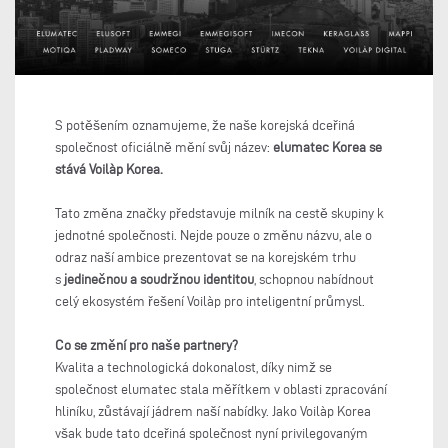
S potěšením oznamujeme, že naše korejská dceřiná
společnost oficiálně mění svůj název:
elumatec Korea se
stává Voilàp Korea.
Tato změna značky představuje milník na cestě skupiny k
jednotné společnosti. Nejde pouze o změnu názvu, ale o
odraz naší ambice prezentovat se na korejském trhu
s
jedinečnou a soudržnou identitou
, schopnou nabídnout
celý ekosystém řešení Voilàp pro inteligentní průmysl.
Co se změní pro naše partnery?
Kvalita a technologická dokonalost, díky nimž se
společnost elumatec stala měřítkem v oblasti zpracování
hliníku, zůstávají jádrem naší nabídky. Jako Voilàp Korea
však bude tato dceřiná společnost nyní privilegovaným