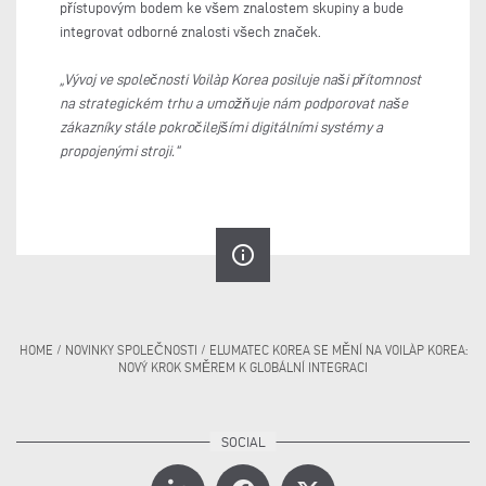
přístupovým bodem ke všem znalostem skupiny a bude
integrovat odborné znalosti všech značek.
„Vývoj ve společnosti Voilàp Korea posiluje naši přítomnost
na strategickém trhu a umožňuje nám podporovat naše
zákazníky stále pokročilejšími digitálními systémy a
propojenými stroji.“
info_outline
HOME
/
NOVINKY SPOLEČNOSTI
/
ELUMATEC KOREA SE MĚNÍ NA VOILÀP KOREA:
NOVÝ KROK SMĚREM K GLOBÁLNÍ INTEGRACI