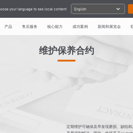
expand_more
oose your language to see local content
English
产品
售后服务
核心能力
成功案例
新闻和展览会
维护保养合约
定期维护可确保及早发现磨损、缺陷和
及早得到解决，因此，也提高了eluma