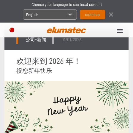
Choose your language to see local content
expand_more
close
English
menu
公司-新闻
01/01/2026
欢迎来到 2026 年！
祝您新年快乐