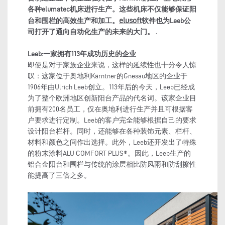
各种
elumatec
机床进行生产。这些机床不仅能够保证阳
elusoft
台和围栏的高效生产和加工。
软件也为
Leeb
公
司打开了通向自动化生产的未来的大门。
.
Leeb:
一家拥有
113
年成功历史的企业
即使是对于家族企业来说，这样的延续性也十分令人惊
叹：这家位于奥地利Kärntner的Gnesau地区的企业于
1906年由Ulrich Leeb创立。113年后的今天，Leeb已经成
为了整个欧洲地区创新阳台产品的代名词。该家企业目
前拥有200名员工，仅在奥地利进行生产并且可根据客
户要求进行定制。Leeb的客户完全能够根据自己的要求
设计阳台栏杆。同时，还能够在各种装饰元素、栏杆、
材料和颜色之间作出选择。此外，Leeb还开发出了特殊
的粉末涂料ALU COMFORT PLUS®。因此，Leeb生产的
铝合金阳台和围栏与传统的涂层相比防风雨和防刮擦性
能提高了三倍之多。