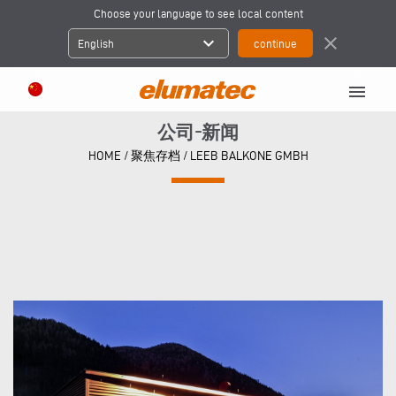
Choose your language to see local content
expand_more
close
English
menu
公司-新闻
HOME
/
聚焦存档
/
LEEB BALKONE GMBH