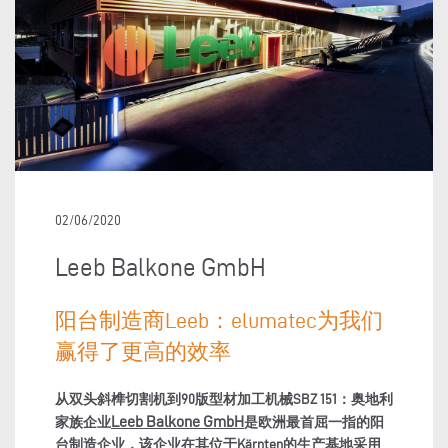
02/06/2020
Leeb Balkone GmbH
阳台制造商Leeb：elumatec为我们
赢得了更高的效率
从双头斜榫切割机到
90
版
型材加工机械
SBZ 151
：奥地利
Leeb Balkone GmbH
家族企业
是欧洲最首屈一指的阳
台制造企业，该企业在其位于
Kärnten
的生产基地采用