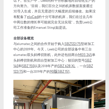
话下。在生产中，Leeb同样十分积极地向自动化生产的
方向努力。“目前，我们百分之30的机床数据直接通过
3D导入生成，并且无需进行大幅度的后续修改。如果没
eluCad
有配备了
的十分可靠的机床，我们在过去几年
中两位数的增长率可能就完全无法实现”，负责Leeb公
司工作准备的Emanuel Stingl如是说。
全部设备概览
SBZ122
/75
与elumatec之间的合作开始于购入
型材加工
中心的2009年。今天，Leeb公司的全部设备中有三台
MGS 245
elumatec双头斜榫切割机，此外还包括两台
单
SBZ
头斜榫切割机和四台型材加工中心：较旧的型号
140
SBZ 150
SBZ 628
XL
SBZ
和
以及2018年产的
，一台
122/75
90
版
SBZ 151
和一台2019年产的
。