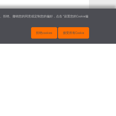
双头斜
绝、撤销您的同意或定制您的偏好，点击 "设置您的Cookie偏
拒绝cookies
接受所有Cookie