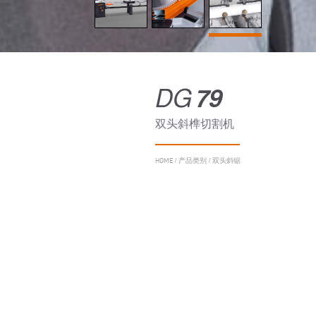
DG
79
双头斜榫切割机
HOME
/
产品类别
/
双头斜锯