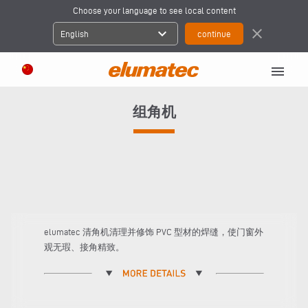
Choose your language to see local content
expand_more
close
English
menu
组角机
elumatec 清角机清理并修饰 PVC 型材的焊缝，使门窗外
观无瑕、接角精致。