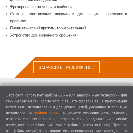
Фрезерование по упору и шаблону
Стол с пластиковым покрытием для защиты поверхности
профиля
Пневматический прижим, горизонтальный
Устройство дозированного орошения
ЗАПРОСИТЬ ПРЕДЛОЖЕНИЕ
Этот сайт использует файлы cookie или аналогичные технологии для
технических целей. Кроме того, с вашего согласия ваша информация
может быть использована и для других целей, указанных в политике
ДВУХШПИНДЕЛЬНЫЙ
использования
файлов cookie
. Вы можете свободно дать, отказать,
КОПИРОВАЛЬНО-ФРЕЗЕРНЫЙ
отозвать свое согласие или настроить свои предпочтения в любое
СТАНОК KF 78/23
С
время, нажав на "Настроить cookie-файлы". Нажав на кнопку "Принять
все файлы cookie", вы соглашаетесь на использование ваших данных