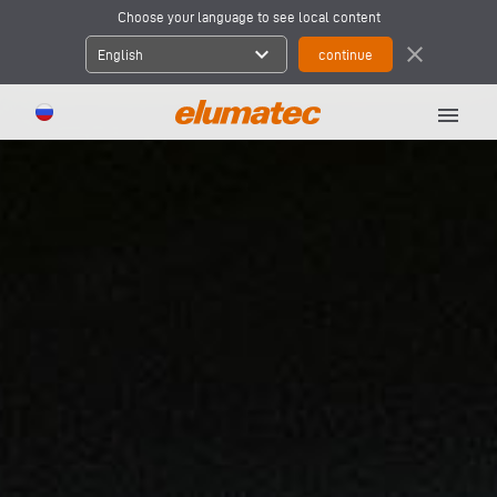
Choose your language to see local content
expand_more
close
English
menu